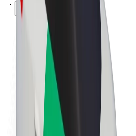
კომპანია
ვაკანსიები
Bolt-ის შესახებ
Bolt და ეკომეგობრულობა
ნულოვანი პროექტი
ბლოგი
სიახლეები
ბრენდის გზამკვლევი
მისია
ინვესტორებთან ურთიერთობა
ლიდერობა
ბრენდი