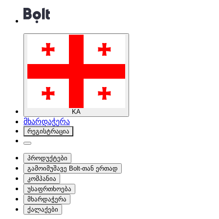
KA
მხარდაჭერა
რეგისტრაცია
პროდუქტები
გამოიმუშავე Bolt-თან ერთად
კომპანია
უსაფრთხოება
მხარდაჭერა
ქალაქები