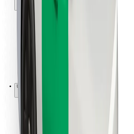
მგზავრებისთვის
მძღოლებისთვის
კურიერებისთვის
Bolt Food
ავტოპარკის მფლობელებისთვის
რესტორნებისთვის
Bolt for Business
სხვა
მომწოდებლები
წესები და პირობები
Cookies
უსაფრთხოება