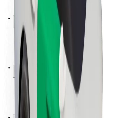
მედია
ურბანული ფონდი
უსაფრთხოება
მგზავრების უსაფრთხოება
მძღოლების უსაფრთხოება
სკუტერის უსაფრთხოება
უსაფრთხოება
ქალაქები
ლოკაციები
ქალაქი უკეთესობისკენ
აეროპორტები
Bolt-ის დასატენი სადგური
მხარდაჭერა