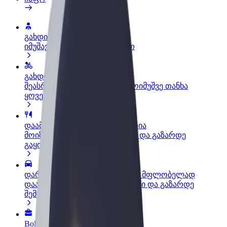
გახდი პარტნიორი მძღოლი
იმუშავე საკუთარი გრაფიკით
გახდი კურიერი
შეასრულე შეკვეთები და გამოიმუშვე თანხა
ყოველკვირეულად
დაამატე რესტორანი ან მაღაზია
მოიზიდე მეტი მომხმარებელი და გაზარდე
გაყიდვები
დარეგისტრირდი ავტოპარკის მფლობელად
დაამატე შენი ავტოპარკი Bolt-ში და გაზარდე
შემოსავალი
Bolt ბიზნესისთვის