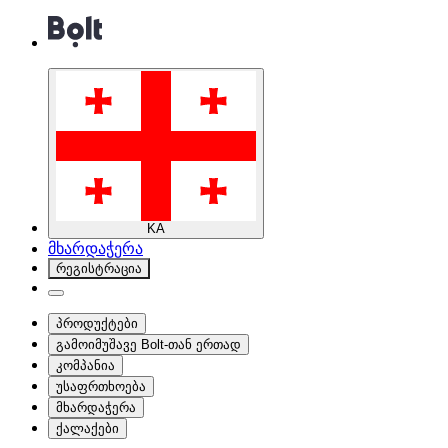
KA
მხარდაჭერა
რეგისტრაცია
პროდუქტები
გამოიმუშავე Bolt-თან ერთად
კომპანია
უსაფრთხოება
მხარდაჭერა
ქალაქები