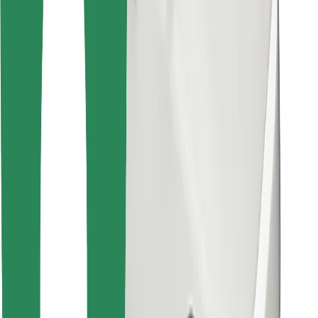
Cookies
უსაფრთხოება
მიიღე მომსახურება რამდენიმე წუთში!
გადმოწერე Bolt
იპოვე შენი საყვარელი კერძები!
გადმოწერე Bolt Food