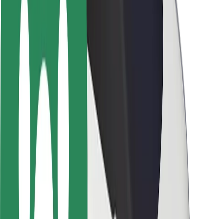
ბრენდი
მედია
ურბანული ფონდი
უსაფრთხოება
მგზავრების უსაფრთხოება
მძღოლების უსაფრთხოება
სკუტერის უსაფრთხოება
უსაფრთხოება
ქალაქები
ლოკაციები
ქალაქი უკეთესობისკენ
აეროპორტები