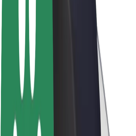
ფრენჩაიზი
კომპანია
ვაკანსიები
Bolt-ის შესახებ
Bolt და ეკომეგობრულობა
ნულოვანი პროექტი
ბლოგი
სიახლეები
ბრენდის გზამკვლევი
მისია
ინვესტორებთან ურთიერთობა
ლიდერობა