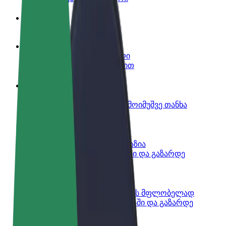
ინფო
გახდი პარტნიორი მძღოლი
იმუშავე საკუთარი გრაფიკით
გახდი კურიერი
შეასრულე შეკვეთები და გამოიმუშვე თანხა
ყოველკვირეულად
დაამატე რესტორანი ან მაღაზია
მოიზიდე მეტი მომხმარებელი და გაზარდე
გაყიდვები
დარეგისტრირდი ავტოპარკის მფლობელად
დაამატე შენი ავტოპარკი Bolt-ში და გაზარდე
შემოსავალი