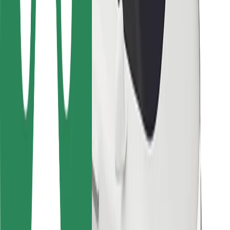
Bolt-ის დასატენი სადგური
მხარდაჭერა
მგზავრებისთვის
მძღოლებისთვის
კურიერებისთვის
Bolt Food
ავტოპარკის მფლობელებისთვის
რესტორნებისთვის
Bolt for Business
სხვა
მომწოდებლები
წესები და პირობები