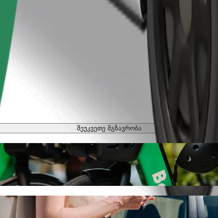
შეუკვეთე მგზავრობა
ბი
ოსიპედით
ejski-მდე Bolt-ით