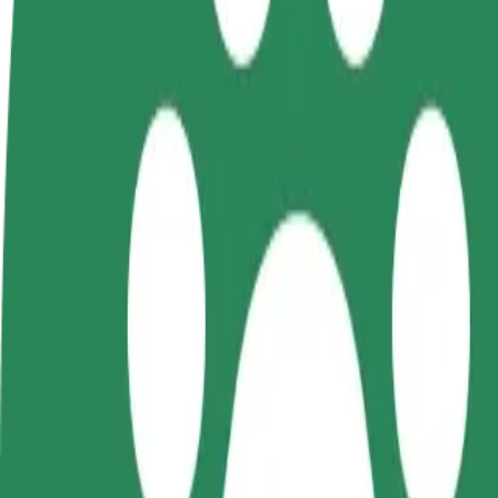
ინფო
გახდი
გახდი კურიერი
პარტნიორი
შეასრულე შეკვეთები და გამოიმუშვ
მძღოლი
თანხა ყოველკვირეულად
იმუშავე
საკუთარი
გრაფიკით
როგორ მივიდეთ Face Club დან Szpital Miejski მ
Face Club დან Szpital Miejski მდე გადაადგილების საუკეთე
ვისგან
Face Club
სად
Szpital Miejski
კომფორტი და სიმარტივე შენს ხელთაა!