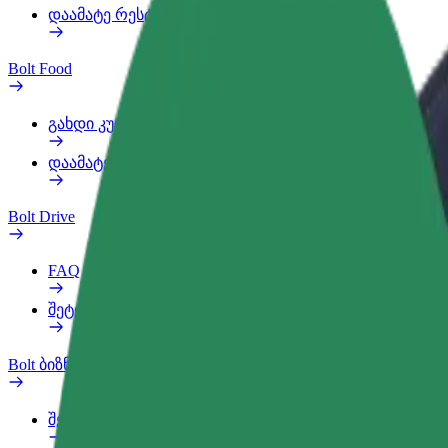
დაამატე რესტორანი ან მაღაზია
Bolt Food
გახდი კურიერი
დაამატე რესტორანი ან მაღაზია
Bolt Drive
FAQ
შეტყობინება ავტომობილზე
Bolt ბიზნესისთვის
შეღავათები