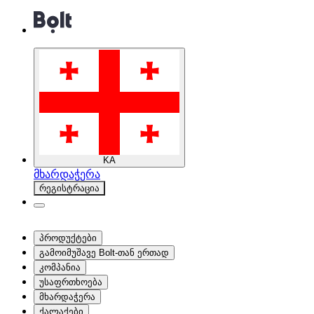
KA
მხარდაჭერა
რეგისტრაცია
პროდუქტები
გამოიმუშავე Bolt-თან ერთად
კომპანია
უსაფრთხოება
მხარდაჭერა
ქალაქები