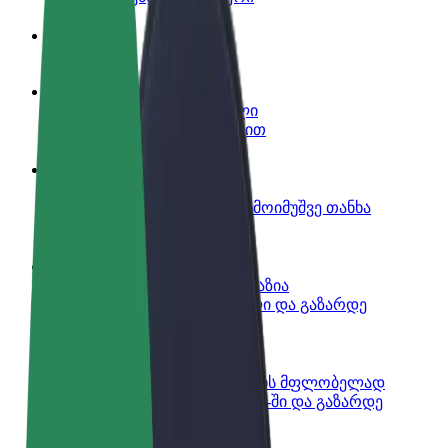
ინფო
გახდი პარტნიორი მძღოლი
იმუშავე საკუთარი გრაფიკით
გახდი კურიერი
შეასრულე შეკვეთები და გამოიმუშვე თანხა
ყოველკვირეულად
დაამატე რესტორანი ან მაღაზია
მოიზიდე მეტი მომხმარებელი და გაზარდე
გაყიდვები
დარეგისტრირდი ავტოპარკის მფლობელად
დაამატე შენი ავტოპარკი Bolt-ში და გაზარდე
შემოსავალი