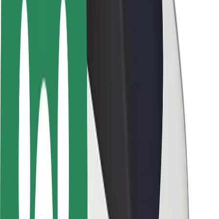
ბრენდი
მედია
ურბანული ფონდი
უსაფრთხოება
მგზავრების უსაფრთხოება
მძღოლების უსაფრთხოება
სკუტერის უსაფრთხოება
უსაფრთხოება
ქალაქები
ლოკაციები
ქალაქი უკეთესობისკენ
აეროპორტები