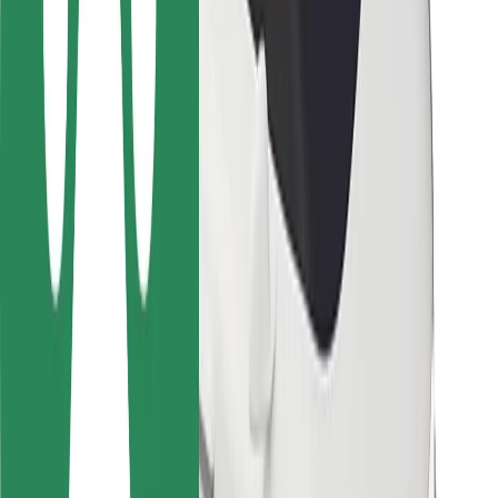
Bolt-ის დასატენი სადგური
მხარდაჭერა
მგზავრებისთვის
მძღოლებისთვის
კურიერებისთვის
Bolt Food
ავტოპარკის მფლობელებისთვის
რესტორნებისთვის
Bolt for Business
სხვა
მომწოდებლები
წესები და პირობები