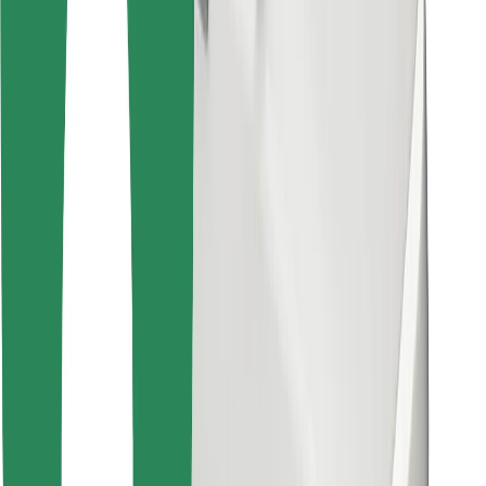
Cookies
უსაფრთხოება
მიიღე მომსახურება რამდენიმე წუთში!
გადმოწერე Bolt
იპოვე შენი საყვარელი კერძები!
გადმოწერე Bolt Food