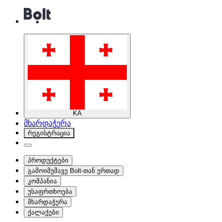
KA
მხარდაჭერა
რეგისტრაცია
პროდუქტები
გამოიმუშავე Bolt-თან ერთად
კომპანია
უსაფრთხოება
მხარდაჭერა
ქალაქები