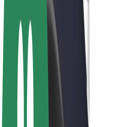
Bolt Market
Bolt Food
Bolt Drive
Bolt ბიზნესისთვის
ელ. ბაიკი
Bolt Plus
გამოიმუშავე Bolt-თან ერთად
მძღოლები
მძღოლის შემოსავლები
კურიერები
კურიერის შემოსავლები
Bolt Food პარტნიორები
ავტოპარკები