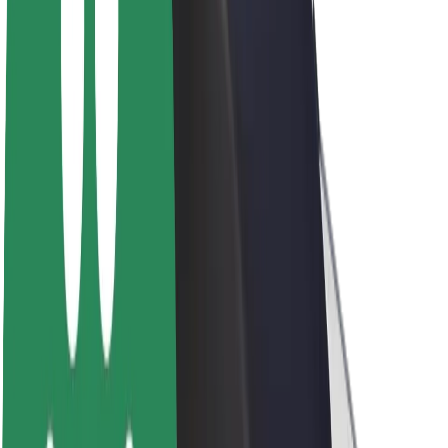
ფრენჩაიზი
კომპანია
ვაკანსიები
Bolt-ის შესახებ
Bolt და ეკომეგობრულობა
ნულოვანი პროექტი
ბლოგი
სიახლეები
ბრენდის გზამკვლევი
მისია
ინვესტორებთან ურთიერთობა
ლიდერობა