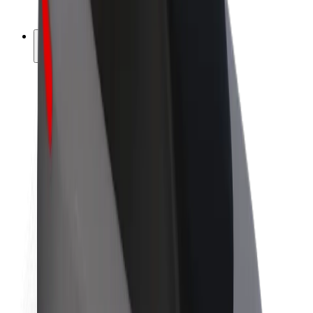
ფრენჩაიზი
კომპანია
ვაკანსიები
Bolt-ის შესახებ
Bolt და ეკომეგობრულობა
ნულოვანი პროექტი
ბლოგი
სიახლეები
ბრენდის გზამკვლევი
მისია
ინვესტორებთან ურთიერთობა
ლიდერობა