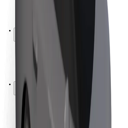
ბრენდი
მედია
ურბანული ფონდი
უსაფრთხოება
მგზავრების უსაფრთხოება
მძღოლების უსაფრთხოება
სკუტერის უსაფრთხოება
უსაფრთხოება
ქალაქები
ლოკაციები
ქალაქი უკეთესობისკენ
აეროპორტები