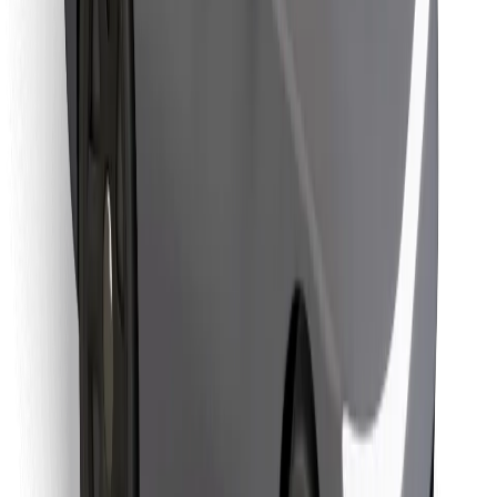
Cookies
უსაფრთხოება
მიიღე მომსახურება რამდენიმე წუთში!
გადმოწერე Bolt
იპოვე შენი საყვარელი კერძები!
გადმოწერე Bolt Food