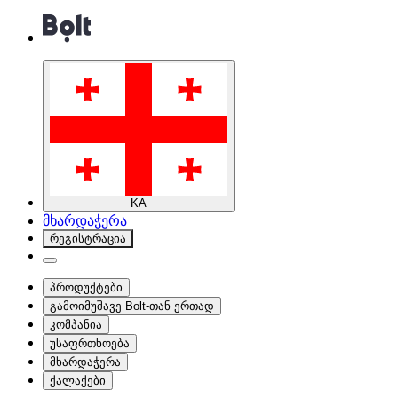
KA
მხარდაჭერა
რეგისტრაცია
პროდუქტები
გამოიმუშავე Bolt-თან ერთად
კომპანია
უსაფრთხოება
მხარდაჭერა
ქალაქები