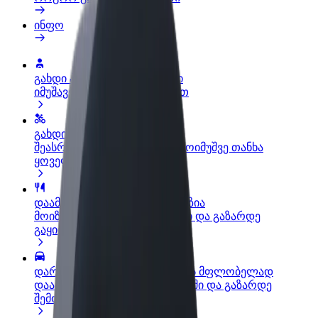
ინფო
გახდი პარტნიორი მძღოლი
იმუშავე საკუთარი გრაფიკით
გახდი კურიერი
შეასრულე შეკვეთები და გამოიმუშვე თანხა
ყოველკვირეულად
დაამატე რესტორანი ან მაღაზია
მოიზიდე მეტი მომხმარებელი და გაზარდე
გაყიდვები
დარეგისტრირდი ავტოპარკის მფლობელად
დაამატე შენი ავტოპარკი Bolt-ში და გაზარდე
შემოსავალი