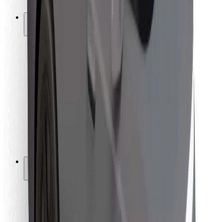
Bolt-ის დასატენი სადგური
მხარდაჭერა
მგზავრებისთვის
მძღოლებისთვის
კურიერებისთვის
Bolt Food
ავტოპარკის მფლობელებისთვის
რესტორნებისთვის
Bolt for Business
სხვა
მომწოდებლები
წესები და პირობები