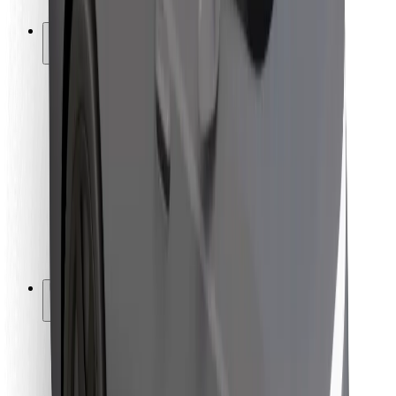
Bolt-ის დასატენი სადგური
მხარდაჭერა
მგზავრებისთვის
მძღოლებისთვის
კურიერებისთვის
Bolt Food
ავტოპარკის მფლობელებისთვის
რესტორნებისთვის
Bolt for Business
სხვა
მომწოდებლები
წესები და პირობები