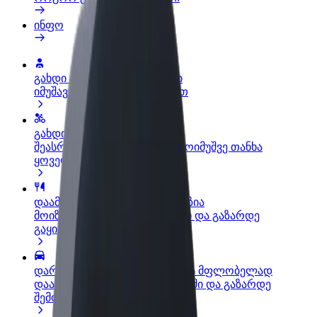
ინფო
გახდი პარტნიორი მძღოლი
იმუშავე საკუთარი გრაფიკით
გახდი კურიერი
შეასრულე შეკვეთები და გამოიმუშვე თანხა
ყოველკვირეულად
დაამატე რესტორანი ან მაღაზია
მოიზიდე მეტი მომხმარებელი და გაზარდე
გაყიდვები
დარეგისტრირდი ავტოპარკის მფლობელად
დაამატე შენი ავტოპარკი Bolt-ში და გაზარდე
შემოსავალი