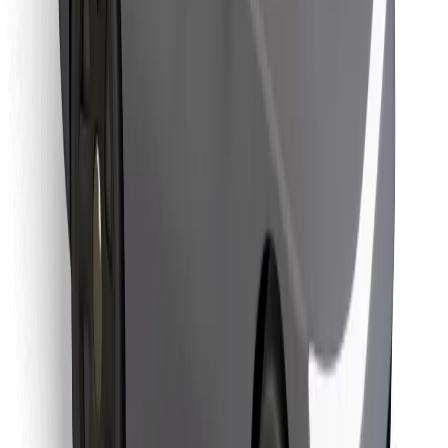
Cookies
უსაფრთხოება
მიიღე მომსახურება რამდენიმე წუთში!
გადმოწერე Bolt
იპოვე შენი საყვარელი კერძები!
გადმოწერე Bolt Food