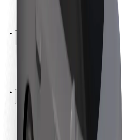
ბრენდი
მედია
ურბანული ფონდი
უსაფრთხოება
მგზავრების უსაფრთხოება
მძღოლების უსაფრთხოება
სკუტერის უსაფრთხოება
უსაფრთხოება
ქალაქები
ლოკაციები
ქალაქი უკეთესობისკენ
აეროპორტები