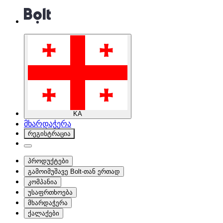
KA
მხარდაჭერა
რეგისტრაცია
პროდუქტები
გამოიმუშავე Bolt-თან ერთად
კომპანია
უსაფრთხოება
მხარდაჭერა
ქალაქები