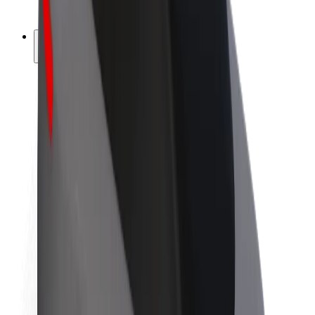
ფრენჩაიზი
კომპანია
ვაკანსიები
Bolt-ის შესახებ
Bolt და ეკომეგობრულობა
ნულოვანი პროექტი
ბლოგი
სიახლეები
ბრენდის გზამკვლევი
მისია
ინვესტორებთან ურთიერთობა
ლიდერობა