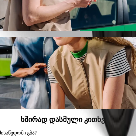
r-მდე Bolt-ით
ას, თუ ეძებ Kappa centar-მდე გადაადგილების საუკეთესო გ
მიერ დროს, ჩვენ შენთვის შესაფერის ავტომობილს მოვძებ
tar-მდე მისასვლელად
ამდე.
რემიუმ კატეგორია.
საბავშვო სავარძლით.
, სადაც შინაური ცხოველების თან წაყვანა შეიძლება.
მ ფასად Bolt Basic-თან ერთად.
ხშირად დასმული კითხვები
მისაწვდომი გზა?