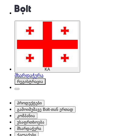
KA
მხარდაჭერა
რეგისტრაცია
პროდუქტები
გამოიმუშავე Bolt-თან ერთად
კომპანია
უსაფრთხოება
მხარდაჭერა
ქალაქები