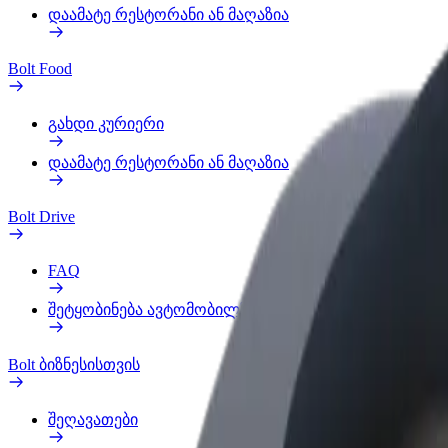
დაამატე რესტორანი ან მაღაზია
Bolt Food
გახდი კურიერი
დაამატე რესტორანი ან მაღაზია
Bolt Drive
FAQ
შეტყობინება ავტომობილზე
Bolt ბიზნესისთვის
შეღავათები