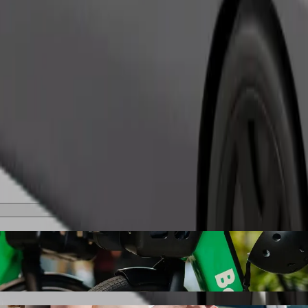
შეუკვეთე მგზავრობა
ბი
იპედით