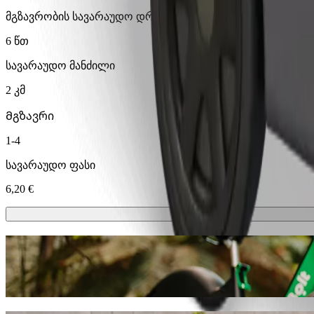
მგზავრობის სავარაუდო დრო
6 წთ
სავარაუდო მანძილი
2 კმ
Მგზავრი
1-4
სავარაუდო ფასი
6,20 €
სკუტერები ან ელექტრო-ველოსიპედე
გადაადგილდი ოსიეკი-ში სკუტერით ან ელექტრო-ველოს
გადმოწერე Bolt