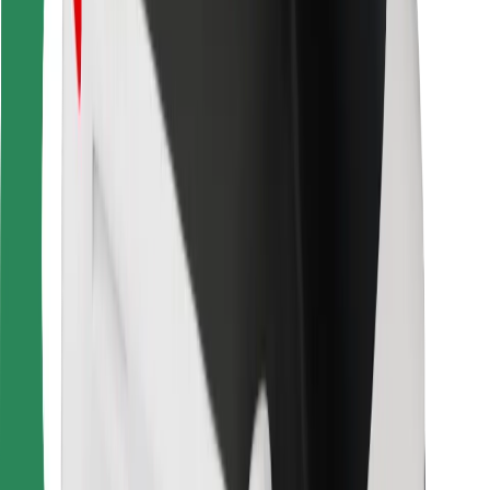
Bolt-ის დასატენი სადგური
მხარდაჭერა
მგზავრებისთვის
მძღოლებისთვის
კურიერებისთვის
Bolt Food
ავტოპარკის მფლობელებისთვის
რესტორნებისთვის
Bolt for Business
სხვა
მომწოდებლები
წესები და პირობები