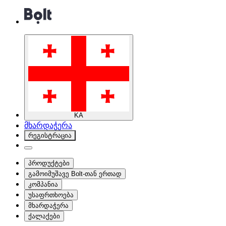
KA
მხარდაჭერა
რეგისტრაცია
პროდუქტები
გამოიმუშავე Bolt-თან ერთად
კომპანია
უსაფრთხოება
მხარდაჭერა
ქალაქები