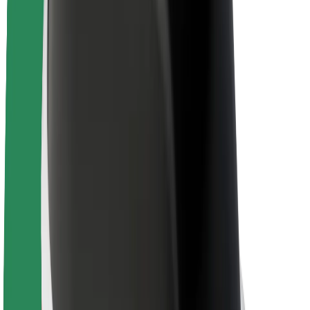
ფრენჩაიზი
კომპანია
ვაკანსიები
Bolt-ის შესახებ
Bolt და ეკომეგობრულობა
ნულოვანი პროექტი
ბლოგი
სიახლეები
ბრენდის გზამკვლევი
მისია
ინვესტორებთან ურთიერთობა
ლიდერობა