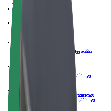
ინფო
გახდი პარტნიორი მძღოლი
იმუშავე საკუთარი გრაფიკით
გახდი კურიერი
შეასრულე შეკვეთები და გამოიმუშვე თანხა
ყოველკვირეულად
დაამატე რესტორანი ან მაღაზია
მოიზიდე მეტი მომხმარებელი და გაზარდე
გაყიდვები
დარეგისტრირდი ავტოპარკის მფლობელად
დაამატე შენი ავტოპარკი Bolt-ში და გაზარდე
შემოსავალი