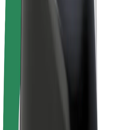
Bolt Market
Bolt Food
Bolt Drive
Bolt ბიზნესისთვის
ელ. ბაიკი
Bolt Plus
გამოიმუშავე Bolt-თან ერთად
მძღოლები
მძღოლის შემოსავლები
კურიერები
კურიერის შემოსავლები
Bolt Food პარტნიორები
ავტოპარკები