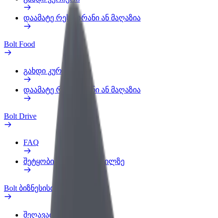
დაამატე რესტორანი ან მაღაზია
Bolt Food
გახდი კურიერი
დაამატე რესტორანი ან მაღაზია
Bolt Drive
FAQ
შეტყობინება ავტომობილზე
Bolt ბიზნესისთვის
შეღავათები