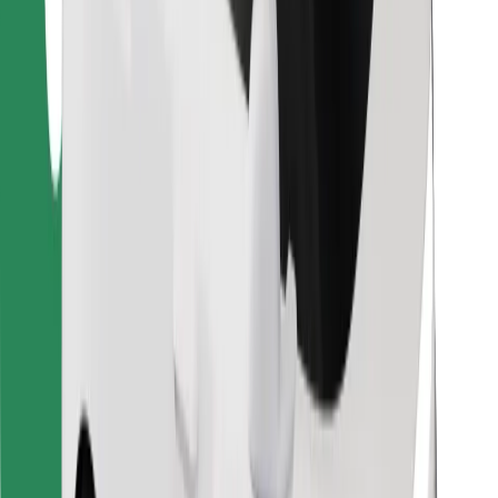
Cookies
უსაფრთხოება
მიიღე მომსახურება რამდენიმე წუთში!
გადმოწერე Bolt
იპოვე შენი საყვარელი კერძები!
გადმოწერე Bolt Food