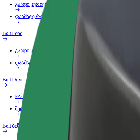
გახდი კურიერი
დაამატე რესტორანი ან მაღაზია
Bolt Food
გახდი კურიერი
დაამატე რესტორანი ან მაღაზია
Bolt Drive
FAQ
შეტყობინება ავტომობილზე
Bolt ბიზნესისთვის