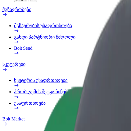
მგზავრობები
მგზავრების უსაფრთხოება
გახდი პარტნიორი მძღოლი
Bolt Send
სკუტერები
სკუტერის უსაფრთხოება
პრობლემის შეტყობინება
უსაფრთხოება
Bolt Market