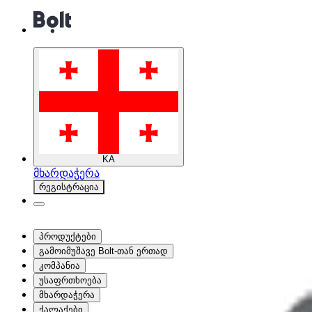
KA
მხარდაჭერა
რეგისტრაცია
პროდუქტები
გამოიმუშავე Bolt-თან ერთად
კომპანია
უსაფრთხოება
მხარდაჭერა
ქალაქები