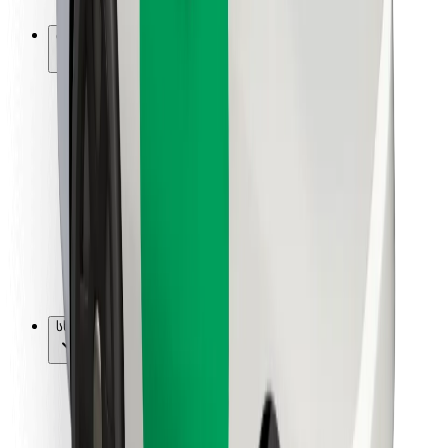
Bolt-ის დასატენი სადგური
მხარდაჭერა
მგზავრებისთვის
მძღოლებისთვის
კურიერებისთვის
Bolt Food
ავტოპარკის მფლობელებისთვის
რესტორნებისთვის
Bolt for Business
სხვა
მომწოდებლები
წესები და პირობები