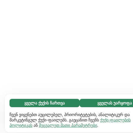
ყველა ქუქის ჩართვა
ყველას უარყოფა
აუცილებელი (65)
აუცილებელი ქუქიები ვებგვერდს გამოყენებადს ხდის და
გაიგეთ მეტი
ჩვენ ვიყენებთ აუცილებელ, პრიორიტეტების, ანალიტიკურ და
საბაზო ფუნქციებს ააქტიურებს, მაგ. გვერდის ნავიგაციას.
მარკეტინგულ ქუქი-ფაილებს. გაეცანით ჩვენს
ქუქი-ფაილების
პოლიტიკას
ან
შეცვალეთ მათი პარამეტრები
.
ვებგვერდი ვერ იფუნქციონირებს ამ ქუქიების
პრეფერენციები (17)
გარეშე.
დამატებითი ინფორმაცია