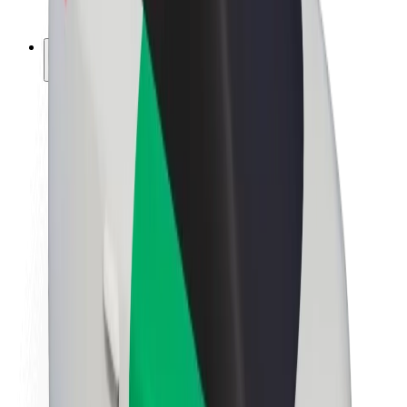
ფრენჩაიზი
კომპანია
ვაკანსიები
Bolt-ის შესახებ
Bolt და ეკომეგობრულობა
ნულოვანი პროექტი
ბლოგი
სიახლეები
ბრენდის გზამკვლევი
მისია
ინვესტორებთან ურთიერთობა
ლიდერობა