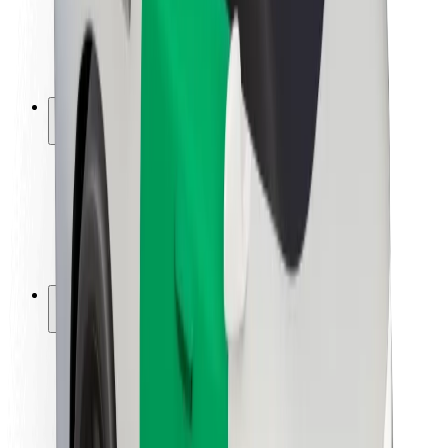
ბრენდი
მედია
ურბანული ფონდი
უსაფრთხოება
მგზავრების უსაფრთხოება
მძღოლების უსაფრთხოება
სკუტერის უსაფრთხოება
უსაფრთხოება
ქალაქები
ლოკაციები
ქალაქი უკეთესობისკენ
აეროპორტები