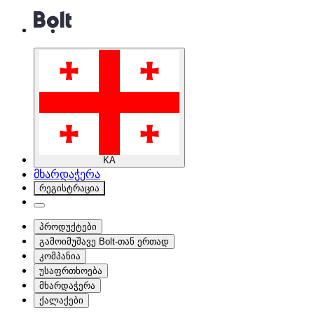
KA
მხარდაჭერა
რეგისტრაცია
პროდუქტები
გამოიმუშავე Bolt-თან ერთად
კომპანია
უსაფრთხოება
მხარდაჭერა
ქალაქები