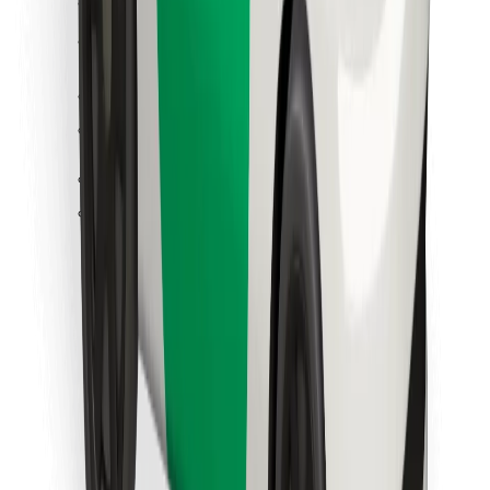
Cookies
უსაფრთხოება
მიიღე მომსახურება რამდენიმე წუთში!
გადმოწერე Bolt
იპოვე შენი საყვარელი კერძები!
გადმოწერე Bolt Food