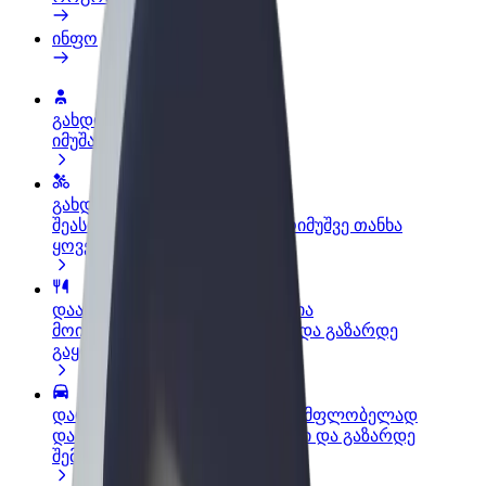
ინფო
გახდი პარტნიორი მძღოლი
იმუშავე საკუთარი გრაფიკით
გახდი კურიერი
შეასრულე შეკვეთები და გამოიმუშვე თანხა
ყოველკვირეულად
დაამატე რესტორანი ან მაღაზია
მოიზიდე მეტი მომხმარებელი და გაზარდე
გაყიდვები
დარეგისტრირდი ავტოპარკის მფლობელად
დაამატე შენი ავტოპარკი Bolt-ში და გაზარდე
შემოსავალი