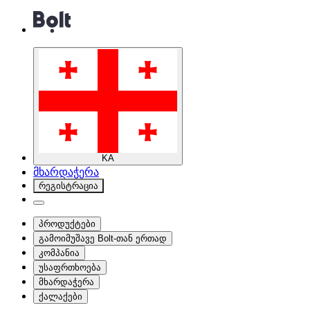
KA
მხარდაჭერა
რეგისტრაცია
პროდუქტები
გამოიმუშავე Bolt-თან ერთად
კომპანია
უსაფრთხოება
მხარდაჭერა
ქალაქები