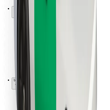
Bolt-ის დასატენი სადგური
მხარდაჭერა
მგზავრებისთვის
მძღოლებისთვის
კურიერებისთვის
Bolt Food
ავტოპარკის მფლობელებისთვის
რესტორნებისთვის
Bolt for Business
სხვა
მომწოდებლები
წესები და პირობები