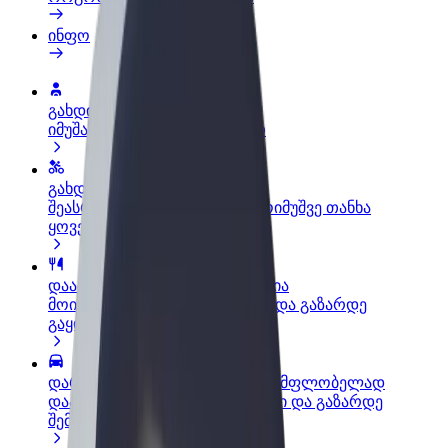
ინფო
გახდი პარტნიორი მძღოლი
იმუშავე საკუთარი გრაფიკით
გახდი კურიერი
შეასრულე შეკვეთები და გამოიმუშვე თანხა
ყოველკვირეულად
დაამატე რესტორანი ან მაღაზია
მოიზიდე მეტი მომხმარებელი და გაზარდე
გაყიდვები
დარეგისტრირდი ავტოპარკის მფლობელად
დაამატე შენი ავტოპარკი Bolt-ში და გაზარდე
შემოსავალი