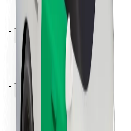
ბრენდი
მედია
ურბანული ფონდი
უსაფრთხოება
მგზავრების უსაფრთხოება
მძღოლების უსაფრთხოება
სკუტერის უსაფრთხოება
უსაფრთხოება
ქალაქები
ლოკაციები
ქალაქი უკეთესობისკენ
აეროპორტები