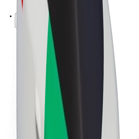
ფრენჩაიზი
კომპანია
ვაკანსიები
Bolt-ის შესახებ
Bolt და ეკომეგობრულობა
ნულოვანი პროექტი
ბლოგი
სიახლეები
ბრენდის გზამკვლევი
მისია
ინვესტორებთან ურთიერთობა
ლიდერობა