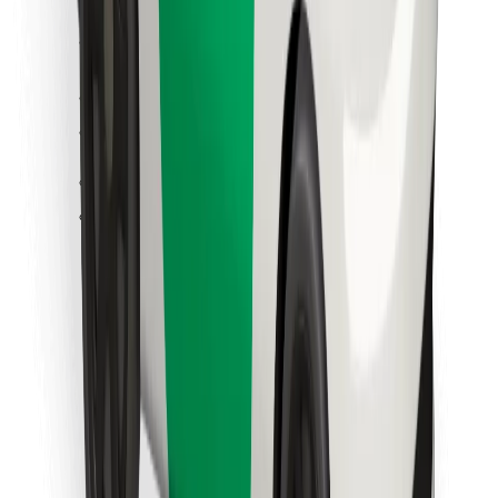
Cookies
უსაფრთხოება
მიიღე მომსახურება რამდენიმე წუთში!
გადმოწერე Bolt
იპოვე შენი საყვარელი კერძები!
გადმოწერე Bolt Food