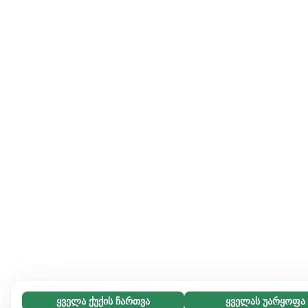
ყველა ქუქის ჩართვა
ყველას უარყოფა