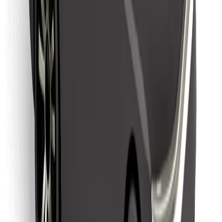
მიიღე მომსახურება რამდენიმე წუთში!
გადმოწერე Bolt
იპოვე შენი საყვარელი კერძები!
გადმოწერე Bolt Food