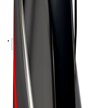
Bolt Food
Bolt Drive
Bolt ბიზნესისთვის
ელ. ბაიკი
Bolt Plus
გამოიმუშავე Bolt-თან ერთად
მძღოლები
მძღოლის შემოსავლები
კურიერები
კურიერის შემოსავლები
Bolt Food პარტნიორები
ავტოპარკები
ფრენჩაიზი