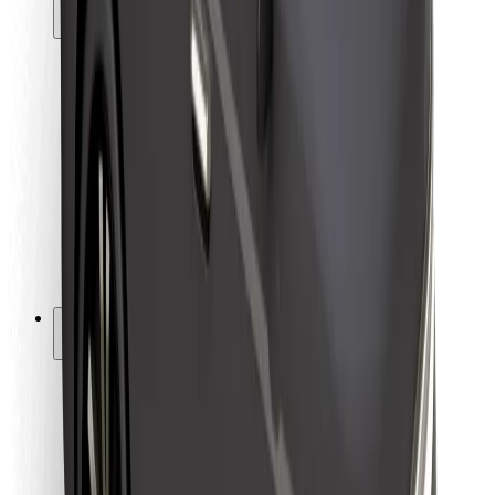
მგზავრებისთვის
მძღოლებისთვის
კურიერებისთვის
Bolt Food
ავტოპარკის მფლობელებისთვის
რესტორნებისთვის
Bolt for Business
სხვა
მომწოდებლები
წესები და პირობები
Cookies
უსაფრთხოება