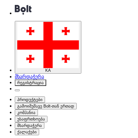
KA
მხარდაჭერა
რეგისტრაცია
პროდუქტები
გამოიმუშავე Bolt-თან ერთად
კომპანია
უსაფრთხოება
მხარდაჭერა
ქალაქები