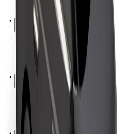
მედია
ურბანული ფონდი
უსაფრთხოება
მგზავრების უსაფრთხოება
მძღოლების უსაფრთხოება
სკუტერის უსაფრთხოება
უსაფრთხოება
ქალაქები
ლოკაციები
ქალაქი უკეთესობისკენ
აეროპორტები
Bolt-ის დასატენი სადგური
მხარდაჭერა