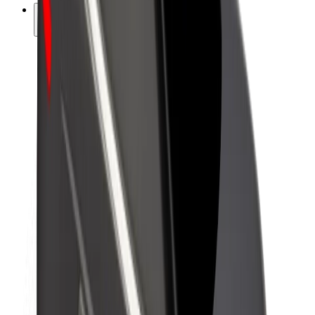
კომპანია
ვაკანსიები
Bolt-ის შესახებ
Bolt და ეკომეგობრულობა
ნულოვანი პროექტი
ბლოგი
სიახლეები
ბრენდის გზამკვლევი
მისია
ინვესტორებთან ურთიერთობა
ლიდერობა
ბრენდი