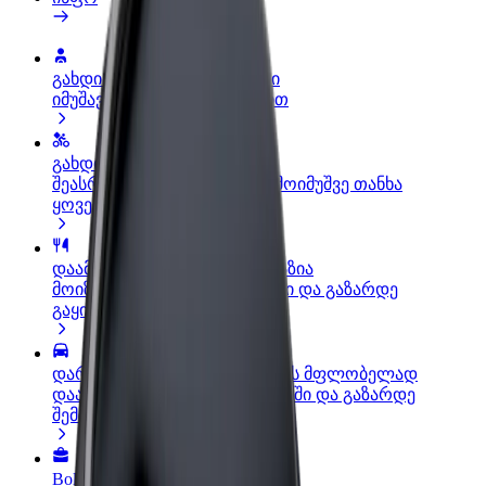
გახდი პარტნიორი მძღოლი
იმუშავე საკუთარი გრაფიკით
გახდი კურიერი
შეასრულე შეკვეთები და გამოიმუშვე თანხა
ყოველკვირეულად
დაამატე რესტორანი ან მაღაზია
მოიზიდე მეტი მომხმარებელი და გაზარდე
გაყიდვები
დარეგისტრირდი ავტოპარკის მფლობელად
დაამატე შენი ავტოპარკი Bolt-ში და გაზარდე
შემოსავალი
Bolt ბიზნესისთვის