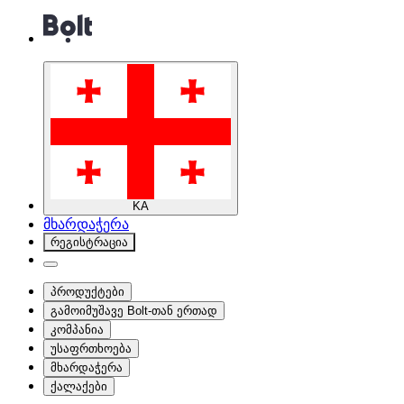
KA
მხარდაჭერა
რეგისტრაცია
პროდუქტები
გამოიმუშავე Bolt-თან ერთად
კომპანია
უსაფრთხოება
მხარდაჭერა
ქალაქები