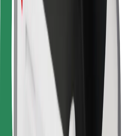
Cookies
უსაფრთხოება
მიიღე მომსახურება რამდენიმე წუთში!
გადმოწერე Bolt
იპოვე შენი საყვარელი კერძები!
გადმოწერე Bolt Food