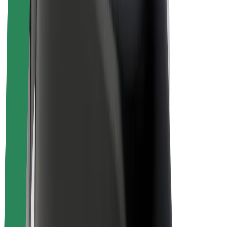
ფრენჩაიზი
კომპანია
ვაკანსიები
Bolt-ის შესახებ
Bolt და ეკომეგობრულობა
ნულოვანი პროექტი
ბლოგი
სიახლეები
ბრენდის გზამკვლევი
მისია
ინვესტორებთან ურთიერთობა
ლიდერობა