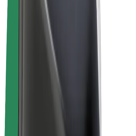
Bolt Market
Bolt Food
Bolt Drive
Bolt ბიზნესისთვის
ელ. ბაიკი
Bolt Plus
გამოიმუშავე Bolt-თან ერთად
მძღოლები
მძღოლის შემოსავლები
კურიერები
კურიერის შემოსავლები
Bolt Food პარტნიორები
ავტოპარკები