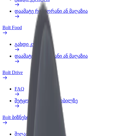
დაამატე რესტორანი ან მაღაზია
Bolt Food
გახდი კურიერი
დაამატე რესტორანი ან მაღაზია
Bolt Drive
FAQ
შეტყობინება ავტომობილზე
Bolt ბიზნესისთვის
შეღავათები