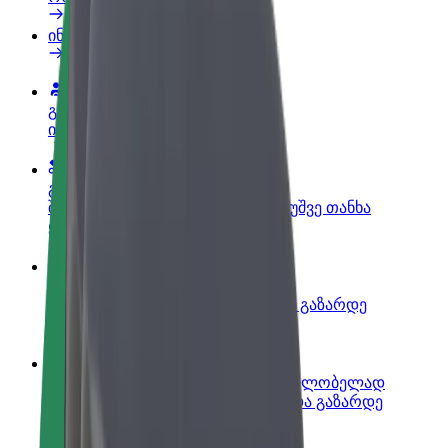
ინფო
გახდი პარტნიორი მძღოლი
იმუშავე საკუთარი გრაფიკით
გახდი კურიერი
შეასრულე შეკვეთები და გამოიმუშვე თანხა
ყოველკვირეულად
დაამატე რესტორანი ან მაღაზია
მოიზიდე მეტი მომხმარებელი და გაზარდე
გაყიდვები
დარეგისტრირდი ავტოპარკის მფლობელად
დაამატე შენი ავტოპარკი Bolt-ში და გაზარდე
შემოსავალი