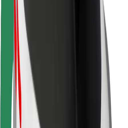
Bolt-ის დასატენი სადგური
მხარდაჭერა
მგზავრებისთვის
მძღოლებისთვის
კურიერებისთვის
Bolt Food
ავტოპარკის მფლობელებისთვის
რესტორნებისთვის
Bolt for Business
სხვა
მომწოდებლები
წესები და პირობები