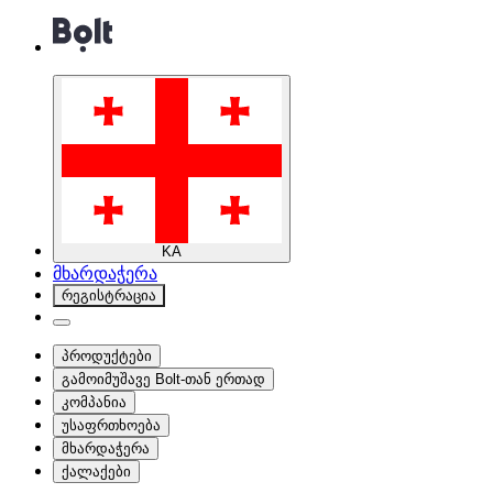
KA
მხარდაჭერა
რეგისტრაცია
პროდუქტები
გამოიმუშავე Bolt-თან ერთად
კომპანია
უსაფრთხოება
მხარდაჭერა
ქალაქები