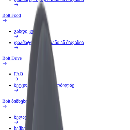
Bolt Food
გახდი კურიერი
დაამატე რესტორანი ან მაღაზია
Bolt Drive
FAQ
შეტყობინება ავტომობილზე
Bolt ბიზნესისთვის
შეღავათები
სამსახურის პროფილი