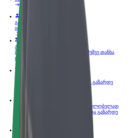
გახდი პარტნიორი მძღოლი
იმუშავე საკუთარი გრაფიკით
გახდი კურიერი
შეასრულე შეკვეთები და გამოიმუშვე თანხა
ყოველკვირეულად
დაამატე რესტორანი ან მაღაზია
მოიზიდე მეტი მომხმარებელი და გაზარდე
გაყიდვები
დარეგისტრირდი ავტოპარკის მფლობელად
დაამატე შენი ავტოპარკი Bolt-ში და გაზარდე
შემოსავალი
Bolt ბიზნესისთვის