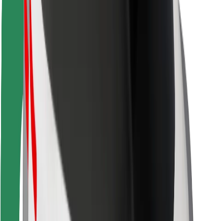
მგზავრებისთვის
მძღოლებისთვის
კურიერებისთვის
Bolt Food
ავტოპარკის მფლობელებისთვის
რესტორნებისთვის
Bolt for Business
სხვა
მომწოდებლები
წესები და პირობები
Cookies
უსაფრთხოება