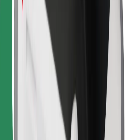
მიიღე მომსახურება რამდენიმე წუთში!
გადმოწერე Bolt
იპოვე შენი საყვარელი კერძები!
გადმოწერე Bolt Food