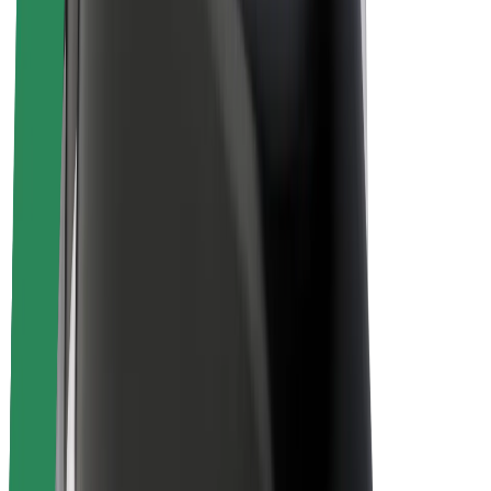
კომპანია
ვაკანსიები
Bolt-ის შესახებ
Bolt და ეკომეგობრულობა
ნულოვანი პროექტი
ბლოგი
სიახლეები
ბრენდის გზამკვლევი
მისია
ინვესტორებთან ურთიერთობა
ლიდერობა
ბრენდი