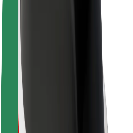
ფრენჩაიზი
კომპანია
ვაკანსიები
Bolt-ის შესახებ
Bolt და ეკომეგობრულობა
ნულოვანი პროექტი
ბლოგი
სიახლეები
ბრენდის გზამკვლევი
მისია
ინვესტორებთან ურთიერთობა
ლიდერობა