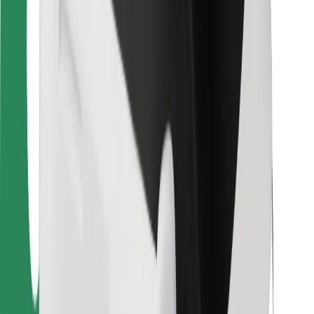
Bolt-ის დასატენი სადგური
მხარდაჭერა
მგზავრებისთვის
მძღოლებისთვის
კურიერებისთვის
Bolt Food
ავტოპარკის მფლობელებისთვის
რესტორნებისთვის
Bolt for Business
სხვა
მომწოდებლები
წესები და პირობები