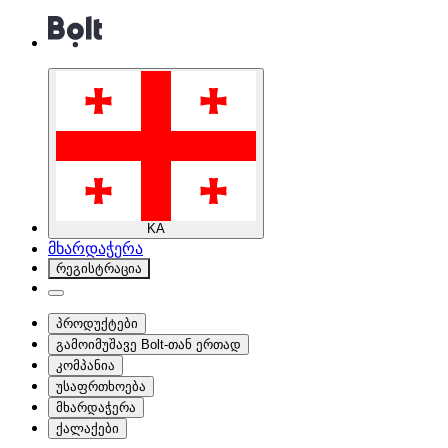
KA
მხარდაჭერა
რეგისტრაცია
პროდუქტები
გამოიმუშავე Bolt-თან ერთად
კომპანია
უსაფრთხოება
მხარდაჭერა
ქალაქები