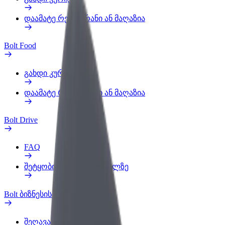
დაამატე რესტორანი ან მაღაზია
Bolt Food
გახდი კურიერი
დაამატე რესტორანი ან მაღაზია
Bolt Drive
FAQ
შეტყობინება ავტომობილზე
Bolt ბიზნესისთვის
შეღავათები