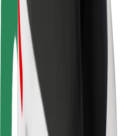
ბრენდი
მედია
ურბანული ფონდი
უსაფრთხოება
მგზავრების უსაფრთხოება
მძღოლების უსაფრთხოება
სკუტერის უსაფრთხოება
უსაფრთხოება
ქალაქები
ლოკაციები
ქალაქი უკეთესობისკენ
აეროპორტები