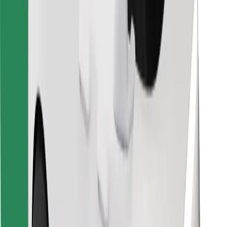
Cookies
უსაფრთხოება
მიიღე მომსახურება რამდენიმე წუთში!
გადმოწერე Bolt
იპოვე შენი საყვარელი კერძები!
გადმოწერე Bolt Food