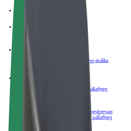
ინფო
გახდი პარტნიორი მძღოლი
იმუშავე საკუთარი გრაფიკით
გახდი კურიერი
შეასრულე შეკვეთები და გამოიმუშვე თანხა
ყოველკვირეულად
დაამატე რესტორანი ან მაღაზია
მოიზიდე მეტი მომხმარებელი და გაზარდე
გაყიდვები
დარეგისტრირდი ავტოპარკის მფლობელად
დაამატე შენი ავტოპარკი Bolt-ში და გაზარდე
შემოსავალი