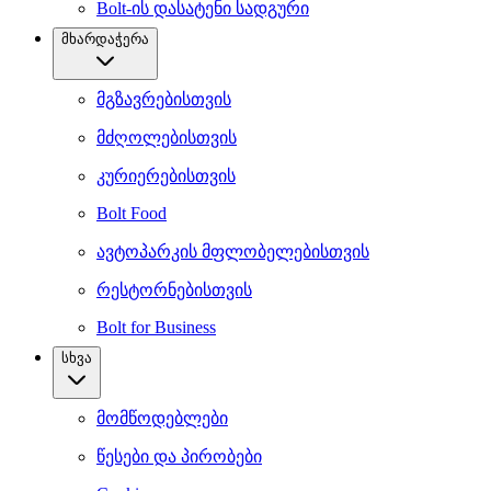
Bolt-ის დასატენი სადგური
მხარდაჭერა
მგზავრებისთვის
მძღოლებისთვის
კურიერებისთვის
Bolt Food
ავტოპარკის მფლობელებისთვის
რესტორნებისთვის
Bolt for Business
სხვა
მომწოდებლები
წესები და პირობები