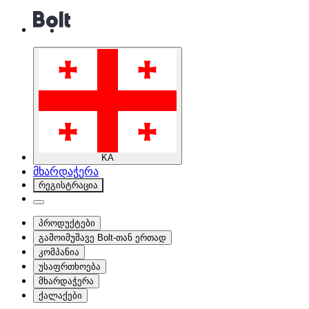
KA
მხარდაჭერა
რეგისტრაცია
პროდუქტები
გამოიმუშავე Bolt-თან ერთად
კომპანია
უსაფრთხოება
მხარდაჭერა
ქალაქები