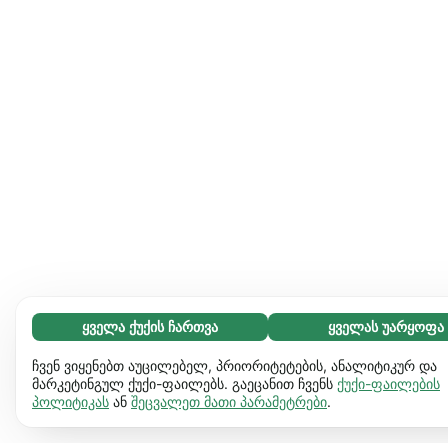
ყველა ქუქის ჩართვა
ყველას უარყოფა
აუცილებელი (65)
აუცილებელი ქუქიები ვებგვერდს გამოყენებადს ხდის და
გაიგეთ მეტი
ჩვენ ვიყენებთ აუცილებელ, პრიორიტეტების, ანალიტიკურ და
საბაზო ფუნქციებს ააქტიურებს, მაგ. გვერდის ნავიგაციას.
მარკეტინგულ ქუქი-ფაილებს. გაეცანით ჩვენს
ქუქი-ფაილების
პოლიტიკას
ან
შეცვალეთ მათი პარამეტრები
.
ვებგვერდი ვერ იფუნქციონირებს ამ ქუქიების
პრეფერენციები (17)
გარეშე.
დამატებითი ინფორმაცია
პრეფერენციული ქუქიები ჩვენს ვებგვერდს აძლევს
გაიგეთ მეტი