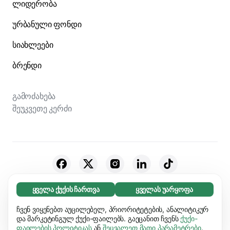
ლიდერობა
ურბანული ფონდი
სიახლეები
ბრენდი
გამოძახება
შეუკვეთე კერძი
ყველა ქუქის ჩართვა
ყველას უარყოფა
© 2026 Bolt Technology OÜ
აუცილებელი (65)
აუცილებელი ქუქიები ვებგვერდს გამოყენებადს
ჩვენ ვიყენებთ აუცილებელ, პრიორიტეტების, ანალიტიკურ
გაიგეთ მეტი
მომწოდებლები
Cookies
ხდის და საბაზო ფუნქციებს ააქტიურებს, მაგ.
და მარკეტინგულ ქუქი-ფაილებს. გაეცანით ჩვენს
ქუქი-
ფაილების პოლიტიკას
ან
შეცვალეთ მათი პარამეტრები
.
გვერდის ნავიგაციას. ვებგვერდი ვერ