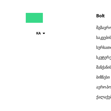
Bolt
მგზავრ
KA
საკვები
სურსათი
სკუტერ
მანქანი
ბიზნესი
აეროპო
ქალაქე