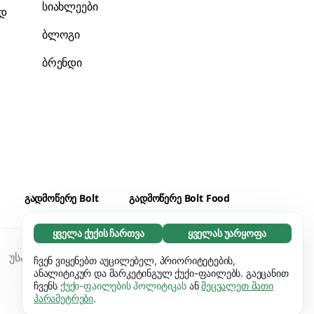
სიახლეები
ად
ბლოგი
ბრენდი
გადმოწერე Bolt
გადმოწერე Bolt Food
ყველა ქუქის ჩართვა
ყველას უარყოფა
აუცილებელი (65)
უსაფრთხოება
Cookies
უსაფრთხოება
აუცილებელი ქუქიები ვებგვერდს
ჩვენ ვიყენებთ აუცილებელ, პრიორიტეტების,
გაიგეთ მეტი
გამოყენებადს ხდის და საბაზო ფუნქციებს
ანალიტიკურ და მარკეტინგულ ქუქი-ფაილებს. გაეცანით
ჩვენს
ქუქი-ფაილების პოლიტიკას
ან
შეცვალეთ მათი
ააქტიურებს, მაგ. გვერდის ნავიგაციას.
პრეფერენციები (17)
პარამეტრები
.
ვებგვერდი ვერ იფუნქციონირებს ამ ქუქიების
პრეფერენციული ქუქიები ჩვენს ვებგვერდს