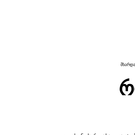
მხარდ
რ