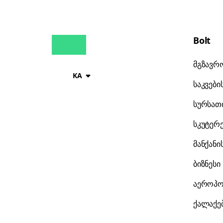
Bolt
მგზავრ
KA
საკვები
სურსათი
სკუტერ
მანქანი
ბიზნესი
აეროპო
ქალაქე