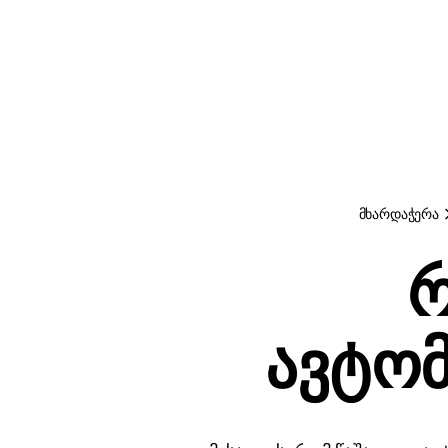
მხარდაჭერა
რ
ავტო