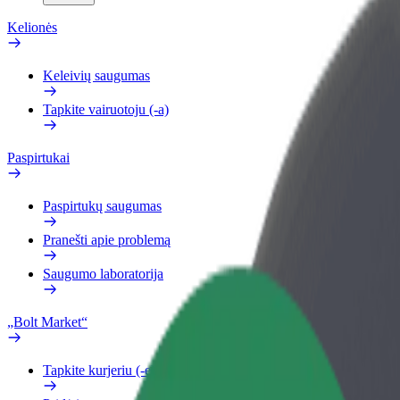
Kelionės
Keleivių saugumas
Tapkite vairuotoju (-a)
Paspirtukai
Paspirtukų saugumas
Pranešti apie problemą
Saugumo laboratorija
„Bolt Market“
Tapkite kurjeriu (-e)