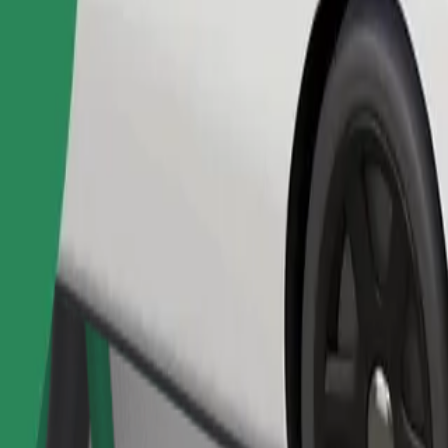
Užsisakyti kelionę