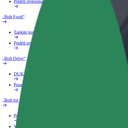
Pridėti restoraną ar parduotuvę
„Bolt Food“
Tapkite kurjeriu (-e)
Pridėti restoraną ar parduotuvę
„Bolt Drive“
DUK
Pranešti apie automobilį
„Bolt for Business“
Privalumai
Verslo profilis