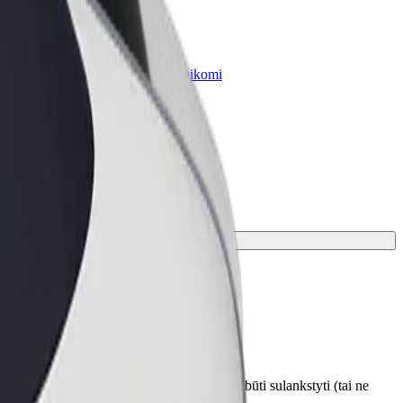
„Bolt for Business“
Atskirų įmonių poreikiams pritaikomi
„Bolt“ produktai ir paslaugos
otojui prieš paėmimo vietą. Vežimėliai turi būti sulankstyti (tai ne