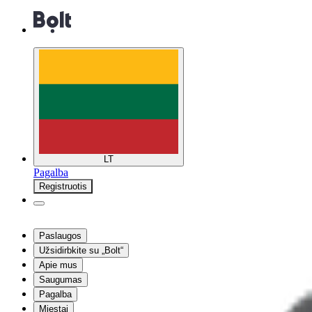
LT
Pagalba
Registruotis
Paslaugos
Užsidirbkite su „Bolt“
Apie mus
Saugumas
Pagalba
Miestai