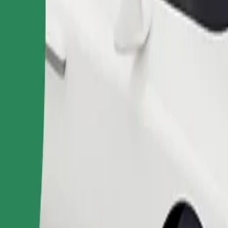
Užsisakyti kelionę