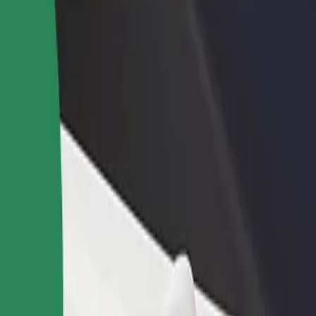
 restoraną ar
Registruotis kaip automobilių nuomos įmonės
tuvę
savininkas (-ė)
kite daugiau klientų ir
Užregistruokite savo automobilius platformoje
kite pelną
„Bolt“ ir padidinkite pajamas
ūsų teikiamas paslaugas ir išsirinkite tinkamiausias jūsų kelionei.
Atsisiųsti programėlę
 su negalia. Jei turite specialių pageidavimų, praneškite partneriui vairu