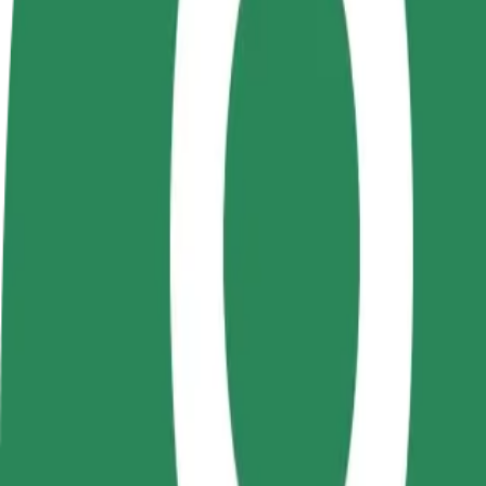
Tapkite vairuotoju (-
Tapkite kurjeriu (-e)
Pridėti
a)
Pristatinėkite maistą ir gaukite
parduo
Užsidirbkite jums
savaitinius išmokėjimus
Pritrau
patogiu metu
padidin
Kaip nuvykti iš AFI Arad į Arad | „Bolt“
Ieškote patogiausio būdo nukeliauti iš AFI Arad į Arad? Peržiūrėkite m
Iš kur
AFI Arad
Į
Arad
Patogumas ir komfortas pasiekiami vos keliais spustelėjimais!
„Assist“
Šios kategorijos partneriai vairuotojai gali padėti senjorams ir žmonėms
pritaikyta vežimėliui paslauga).