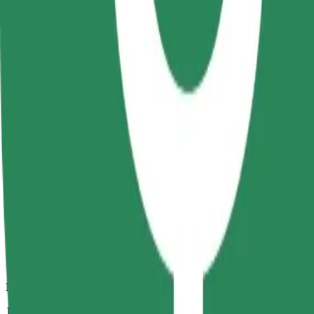
Numatoma kelionės trukmė
13 min.
Numatomas atstumas
11 km
Keleiviai
1-4
Numatoma kaina
41,30 RON
„Bolt“
Patikimos kelionės įprastais vidutinio dydžio automobiliais
Numatoma kelionės trukmė
13 min.