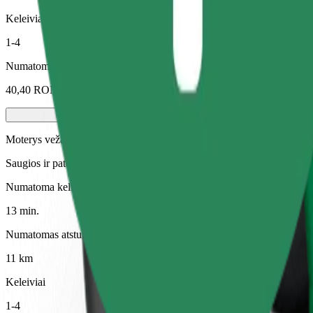
Keleiviai
1-4
Numatoma kaina
40,40 RON
Moterys veža moteris
Saugios ir patogios kelionės tik moterims (reikalingas patvirtinimas)
Numatoma kelionės trukmė
13 min.
Numatomas atstumas
11 km
Keleiviai
1-4