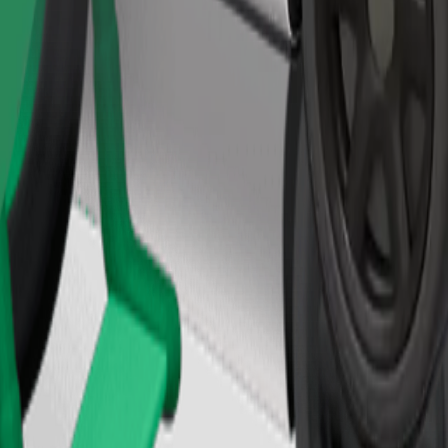
Užsisakyti kelionę