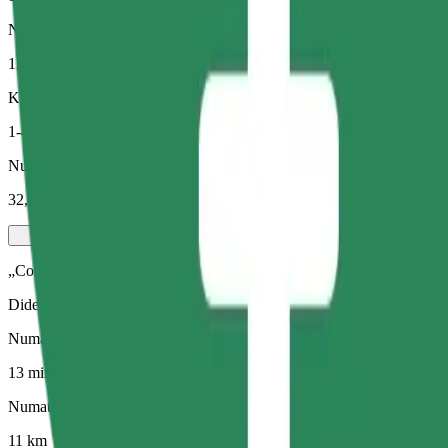
Numatomas atstumas
11 km
Keleiviai
1-4
Numatoma kaina
32,90 RON
„Comfort“
Didesni automobiliai, kuriuose daugiau erdvės kojoms ir lagaminams
Numatoma kelionės trukmė
13 min.
Numatomas atstumas
11 km