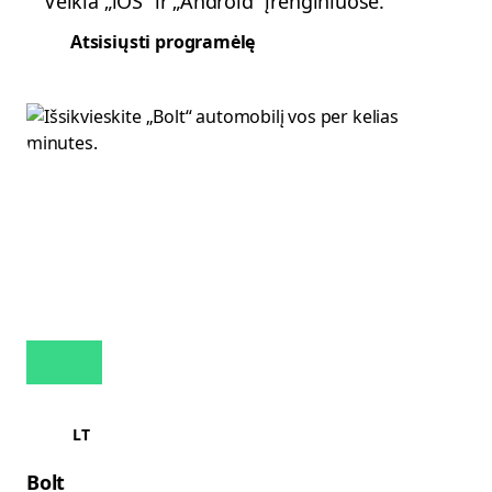
Veikia „iOS“ ir „Android“ įrenginiuose.
Atsisiųsti programėlę
LT
Bolt