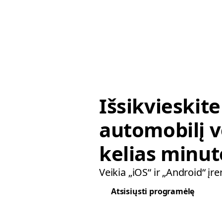
Išsikvieskite
automobilį v
kelias minut
Veikia „iOS“ ir „Android“ įr
Atsisiųsti programėlę