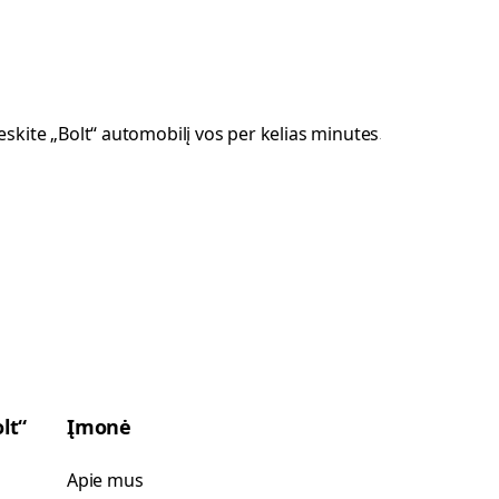
lt“
Įmonė
Apie mus