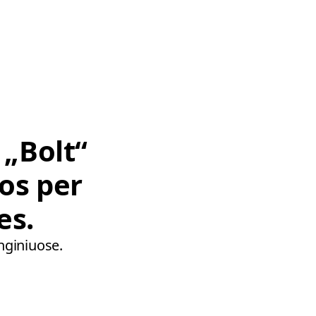
 „Bolt“
os per
es.
enginiuose.