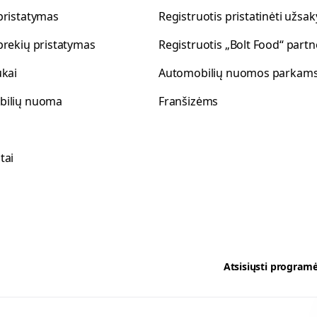
pristatymas
Registruotis pristatinėti užs
prekių pristatymas
Registruotis „Bolt Food“ partn
ukai
Automobilių nuomos parkam
bilių nuoma
Franšizėms
tai
Atsisiųsti programė