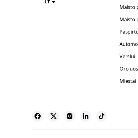
LT
Maisto 
Maisto 
Paspirt
Automo
Verslui
Oro uos
Miestai