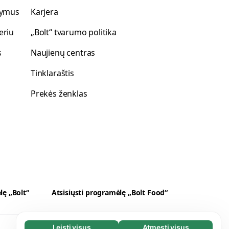
akymus
Karjera
eriu
„Bolt“ tvarumo politika
s
Naujienų centras
Tinklaraštis
Prekės ženklas
lę „Bolt“
Atsisiųsti programėlę „Bolt Food“
Leisti visus
Atmesti visus