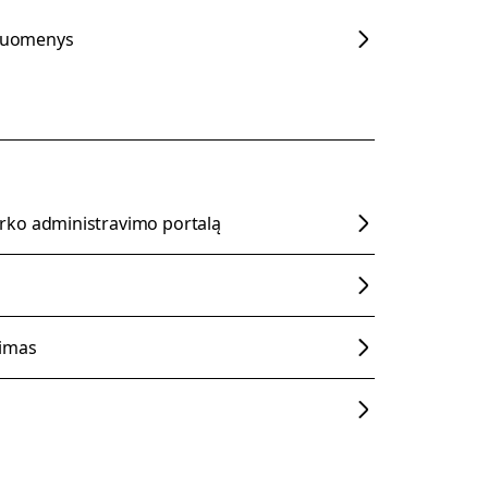
 duomenys
rko administravimo portalą
jimas