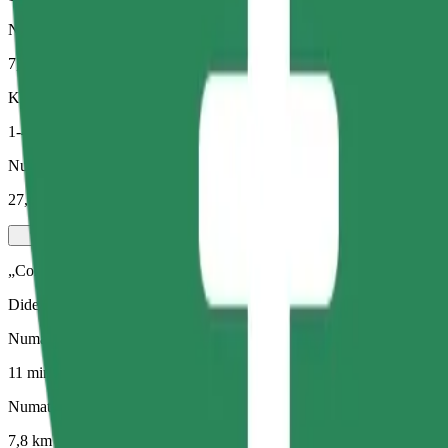
Numatomas atstumas
7,8 km
Keleiviai
1-4
Numatoma kaina
27,00 RON
„Comfort“
Didesni automobiliai, kuriuose daugiau erdvės kojoms ir lagaminams
Numatoma kelionės trukmė
11 min.
Numatomas atstumas
7,8 km