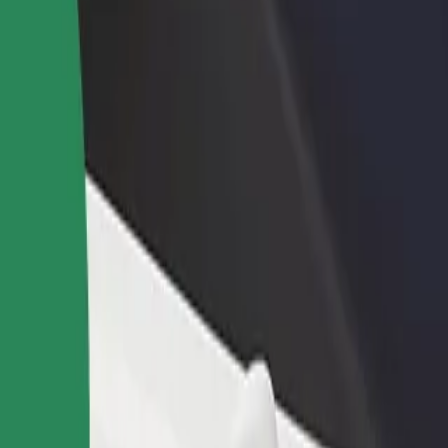
 restoraną ar
Registruotis kaip automobilių nuomos įmonės
tuvę
savininkas (-ė)
kite daugiau klientų ir
Užregistruokite savo automobilius platformoje
kite pelną
„Bolt“ ir padidinkite pajamas
Bolt“
? Peržiūrėkite mūsų teikiamas paslaugas ir išsirinkite tinkamiausias jū
Atsisiųsti programėlę
 su negalia. Jei turite specialių pageidavimų, praneškite partneriui vairu