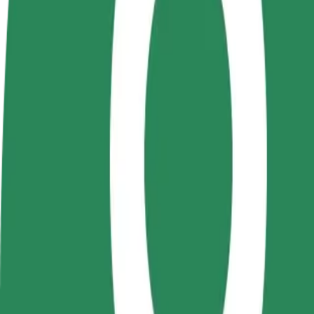
Tapkite vairuotoju (-
Tapkite kurjeriu (-e)
Pridėti
a)
Pristatinėkite maistą ir gaukite
parduo
Užsidirbkite jums
savaitinius išmokėjimus
Pritrau
patogiu metu
padidin
Kaip nuvykti iš Gara Aradul Nou į Atrium Center | „
Ieškote patogiausio būdo nukeliauti iš Gara Aradul Nou į Atrium Center
Iš kur
Gara Aradul Nou
Į
Atrium Center
Patogumas ir komfortas pasiekiami vos keliais spustelėjimais!
„Assist“
Šios kategorijos partneriai vairuotojai gali padėti senjorams ir žmonėms
pritaikyta vežimėliui paslauga).