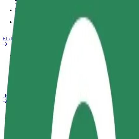
Paslaugos
„Bolt Food“ verslui
El. dviračiai
Saugumo laboratorija
Pranešti apie problemą
DUK
„Bolt Plus“
Privalumai
Kaip prisijungti
DUK