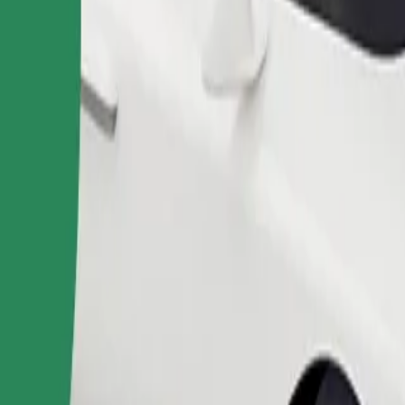
Užsisakyti kelionę