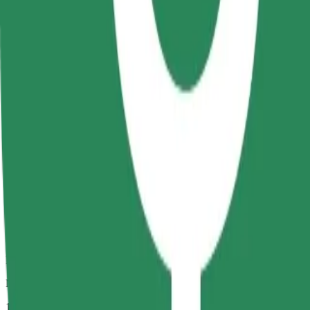
Numatoma kelionės trukmė
11 min.
Numatomas atstumas
7,8 km
Keleiviai
1-4
Numatoma kaina
31,90 RON
„Bolt“
Patikimos kelionės įprastais vidutinio dydžio automobiliais
Numatoma kelionės trukmė
11 min.