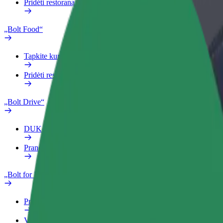
Pridėti restoraną ar parduotuvę
„Bolt Food“
Tapkite kurjeriu (-e)
Pridėti restoraną ar parduotuvę
„Bolt Drive“
DUK
Pranešti apie automobilį
„Bolt for Business“
Privalumai
Verslo profilis