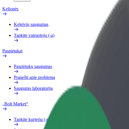
Kelionės
Keleivių saugumas
Tapkite vairuotoju (-a)
Paspirtukai
Paspirtukų saugumas
Pranešti apie problemą
Saugumo laboratorija
„Bolt Market“
Tapkite kurjeriu (-e)