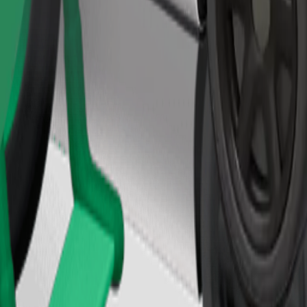
Užsisakyti kelionę