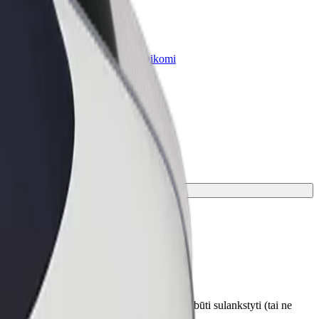
„Bolt for Business“
Atskirų įmonių poreikiams pritaikomi
„Bolt“ produktai ir paslaugos
sų kelionei.
otojui prieš paėmimo vietą. Vežimėliai turi būti sulankstyti (tai ne