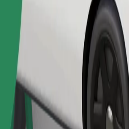
Užsisakyti kelionę