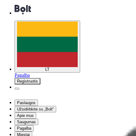
LT
Pagalba
Registruotis
Paslaugos
Užsidirbkite su „Bolt“
Apie mus
Saugumas
Pagalba
Miestai