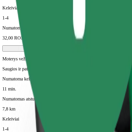
Keleiviai
1-4
Numatoma kaina
32,00 RON
Moterys veža moteris
Saugios ir patogios kelionės tik moterims (reikalingas patvirtinimas)
Numatoma kelionės trukmė
11 min.
Numatomas atstumas
7,8 km
Keleiviai
1-4