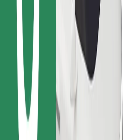
Kurjeriams
„Bolt Food“
Automobilių nuomos įmonių savininkams
Restoranams
„Bolt for Business“
Kita
Paslaugų teikėjai
Sąlygos
Slapukai
Saugumas
Automobilis atvyks per kelias minutes!
Atsisiųsti programėlę „Bolt“