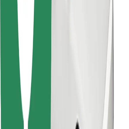
Raskite savo mėgstamą maistą!
Atsisiųsti programėlę „Bolt Food“