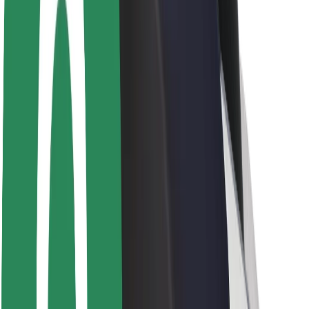
Apie „Bolt“
„Bolt“ tvarumo politika
Projektas „Zero“
Tinklaraštis
Naujienų centras
Prekių ženklo gairės
Misija
Investuotojams
Vadovybė
Prekės ženklas
Žiniasklaidai
„Urban Fund“
Saugumas