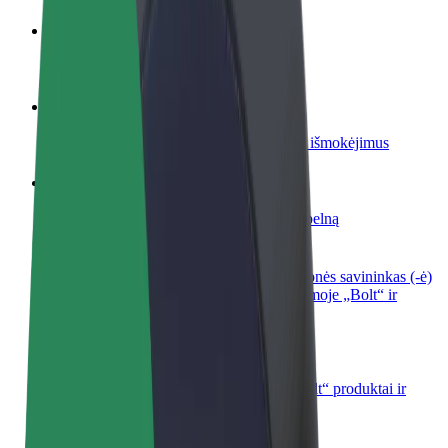
Tapkite vairuotoju (-a)
Užsidirbkite jums patogiu metu
Tapkite kurjeriu (-e)
Pristatinėkite maistą ir gaukite savaitinius išmokėjimus
Pridėti restoraną ar parduotuvę
Pritraukite daugiau klientų ir padidinkite pelną
Registruotis kaip automobilių nuomos įmonės savininkas (-ė)
Užregistruokite savo automobilius platformoje „Bolt“ ir
padidinkite pajamas
„Bolt for Business“
Atskirų įmonių poreikiams pritaikomi „Bolt“ produktai ir
paslaugos