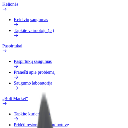
Kelionės
Keleivių saugumas
Tapkite vairuotoju (-a)
Paspirtukai
Paspirtukų saugumas
Pranešti apie problemą
Saugumo laboratorija
„Bolt Market“
Tapkite kurjeriu (-e)
Pridėti restoraną ar parduotuvę