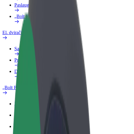
Paslaugos
„Bolt Food“ verslui
El. dviračiai
Saugumo laboratorija
Pranešti apie problemą
DUK
„Bolt Plus“
Privalumai
Kaip prisijungti
DUK