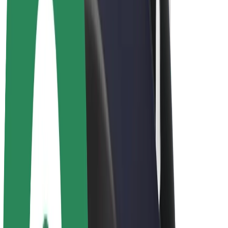
El. dviračiai
„Bolt Plus“
Užsidirbkite su „Bolt“
Vairuotojai
Vairuotojo pajamos
Kurjeriai
Kurjerio pajamos
„Bolt Food“ restoranai ir parduotuvės
Automobilių nuomos parkai
Franšizės
Apie mus
Karjera