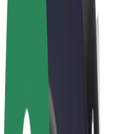
Sąlygos
Privatumas
Slapukai
© 2026 Bolt Technology OÜ
Paslaugos
Kelionės
Paspirtukai
„Bolt Market“
„Bolt Food“
„Bolt Drive“
„Bolt for Business“