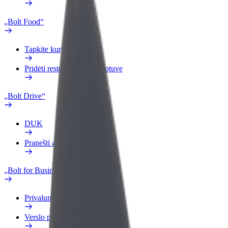
„Bolt Food“
Tapkite kurjeriu (-e)
Pridėti restoraną ar parduotuvę
„Bolt Drive“
DUK
Pranešti apie automobilį
„Bolt for Business“
Privalumai
Verslo profilis