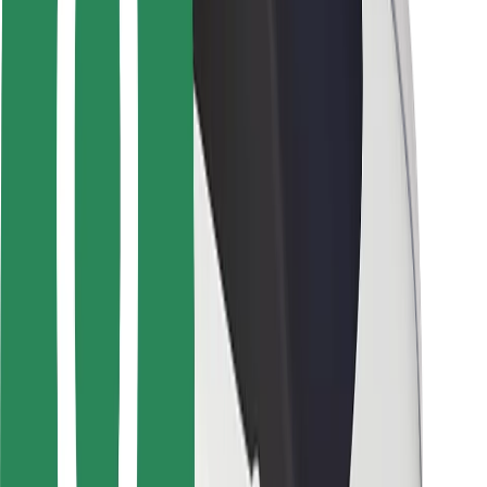
Keleivių saugumas
Vairuotojų saugumas
Paspirtukų saugumas
Saugumo laboratorija
Miestai
Vietovės
Sprendimai miestams
Oro uostai
„Bolt“ įkrovimo stotelės
Pagalba
Keleiviams
Vairuotojams