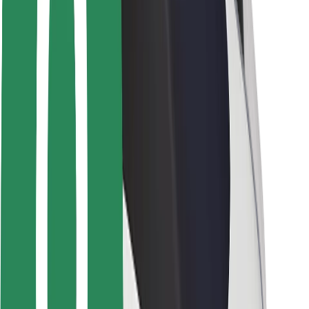
Saugumas
Keleivių saugumas
Vairuotojų saugumas
Paspirtukų saugumas
Saugumo laboratorija
Miestai
Vietovės
Sprendimai miestams
Oro uostai
„Bolt“ įkrovimo stotelės
Pagalba
Keleiviams