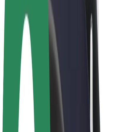
„Bolt for Business“
El. dviračiai
„Bolt Plus“
Užsidirbkite su „Bolt“
Vairuotojai
Vairuotojo pajamos
Kurjeriai
Kurjerio pajamos
„Bolt Food“ restoranai ir parduotuvės
Automobilių nuomos parkai
Franšizės
Apie mus