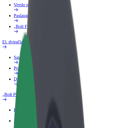
Verslo profilis
Paslaugos
„Bolt Food“ verslui
El. dviračiai
Saugumo laboratorija
Pranešti apie problemą
DUK
„Bolt Plus“
Privalumai
Kaip prisijungti