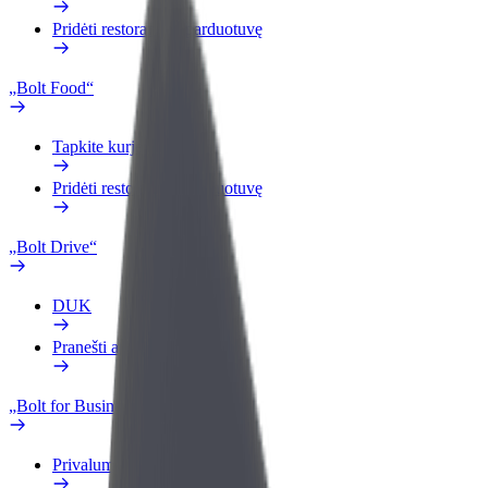
Pridėti restoraną ar parduotuvę
„Bolt Food“
Tapkite kurjeriu (-e)
Pridėti restoraną ar parduotuvę
„Bolt Drive“
DUK
Pranešti apie automobilį
„Bolt for Business“
Privalumai