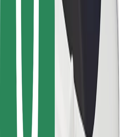
Vairuotojams
Kurjeriams
„Bolt Food“
Automobilių nuomos įmonių savininkams
Restoranams
„Bolt for Business“
Kita
Paslaugų teikėjai
Sąlygos
Slapukai
Saugumas
Automobilis atvyks per kelias minutes!