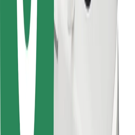
Atsisiųsti programėlę „Bolt“
Raskite savo mėgstamą maistą!
Atsisiųsti programėlę „Bolt Food“