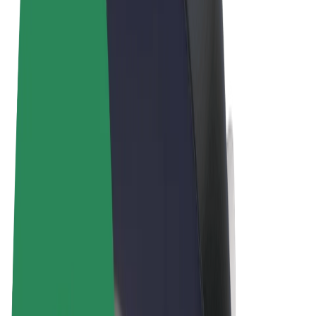
Sąlygos
Privatumas
Slapukai
© 2026 Bolt Technology OÜ
Paslaugos
Kelionės
Paspirtukai
„Bolt Market“
„Bolt Food“
„Bolt Drive“