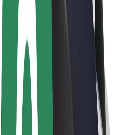
Karjera
Apie „Bolt“
„Bolt“ tvarumo politika
Projektas „Zero“
Tinklaraštis
Naujienų centras
Prekių ženklo gairės
Misija
Investuotojams
Vadovybė
Prekės ženklas
Žiniasklaidai
„Urban Fund“