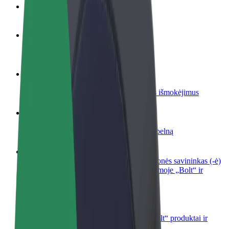
DUK
Tapkite vairuotoju (-a)
Užsidirbkite jums patogiu metu
Tapkite kurjeriu (-e)
Pristatinėkite maistą ir gaukite savaitinius išmokėjimus
Pridėti restoraną ar parduotuvę
Pritraukite daugiau klientų ir padidinkite pelną
Registruotis kaip automobilių nuomos įmonės savininkas (-ė)
Užregistruokite savo automobilius platformoje „Bolt“ ir
padidinkite pajamas
„Bolt for Business“
Atskirų įmonių poreikiams pritaikomi „Bolt“ produktai ir
paslaugos