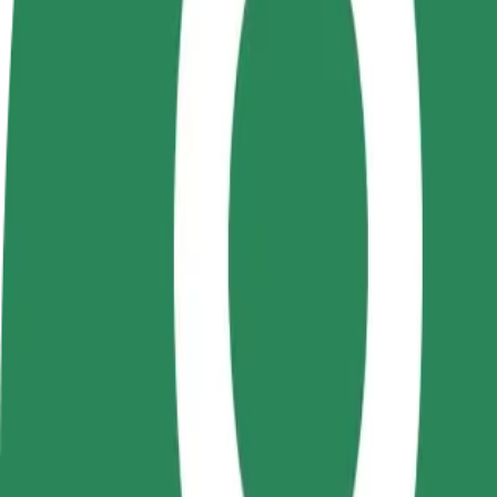
DUK
Tapkite vairuotoju (-
Tapkite kurjeriu (-e)
Pridėti
a)
Pristatinėkite maistą ir gaukite
parduo
Užsidirbkite jums
savaitinius išmokėjimus
Pritrau
patogiu metu
padidin
Kaip nuvykti iš Tucano Coffee į Ziridava Shopping Ce
Ieškote patogiausio būdo nukeliauti iš Tucano Coffee į Ziridava Shoppi
Iš kur
Tucano Coffee
Į
Ziridava Shopping Center
Patogumas ir komfortas pasiekiami vos keliais spustelėjimais!
„Assist“