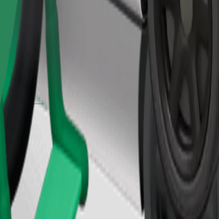
Užsisakyti kelionę