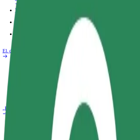
Verslo profilis
Paslaugos
„Bolt Food“ verslui
El. dviračiai
Saugumo laboratorija
Pranešti apie problemą
DUK
„Bolt Plus“
Privalumai
Kaip prisijungti