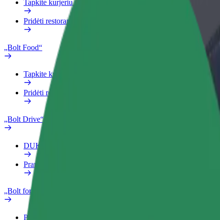
Tapkite kurjeriu (-e)
Pridėti restoraną ar parduotuvę
„Bolt Food“
Tapkite kurjeriu (-e)
Pridėti restoraną ar parduotuvę
„Bolt Drive“
DUK
Pranešti apie automobilį
„Bolt for Business“
Privalumai