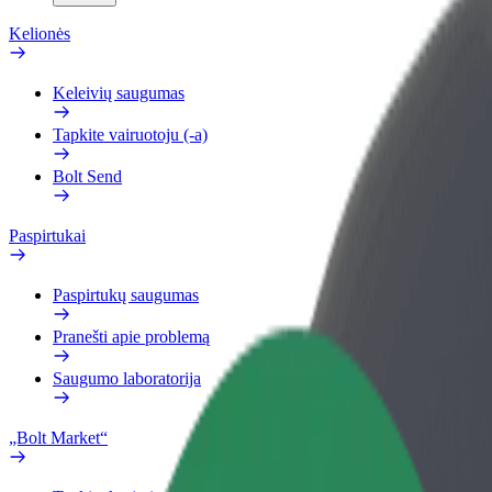
Kelionės
Keleivių saugumas
Tapkite vairuotoju (-a)
Bolt Send
Paspirtukai
Paspirtukų saugumas
Pranešti apie problemą
Saugumo laboratorija
„Bolt Market“