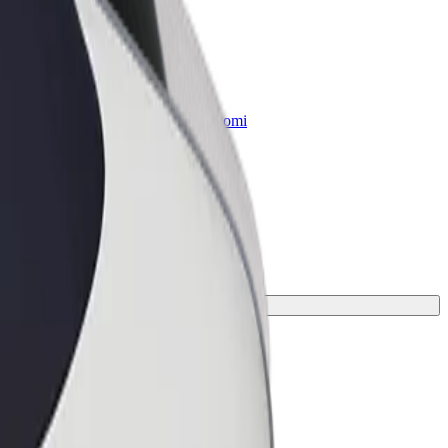
„Bolt for Business“
Atskirų įmonių poreikiams pritaikomi
„Bolt“ produktai ir paslaugos
ausias jūsų kelionei.