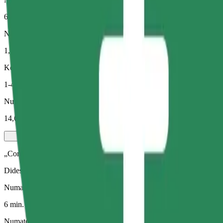
6 min.
Numatomas atstumas
1,3 km
Keleiviai
1-4
Numatoma kaina
14,60 RON
„Comfort“
Didesni automobiliai, kuriuose daugiau erdvės kojoms ir lagaminams
Numatoma kelionės trukmė
6 min.
Numatomas atstumas