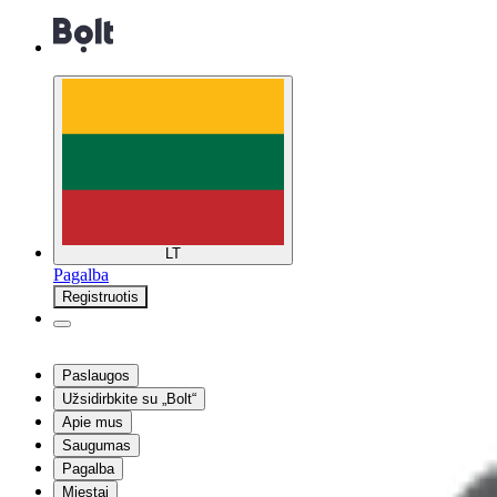
LT
Pagalba
Registruotis
Paslaugos
Užsidirbkite su „Bolt“
Apie mus
Saugumas
Pagalba
Miestai