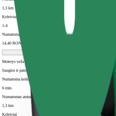
1,3 km
Keleiviai
1-4
Numatoma kaina
14,40 RON
Moterys veža moteris
Saugios ir patogios kelionės tik moterims (reikalingas patvirtinimas)
Numatoma kelionės trukmė
6 min.
Numatomas atstumas
1,3 km
Keleiviai