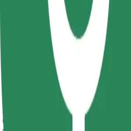
Šios kategorijos partneriai vairuotojai gali padėti senjorams ir žmonėms
pritaikyta vežimėliui paslauga).
Numatoma kelionės trukmė
6 min.
Numatomas atstumas
1,3 km
Keleiviai
1-4
Numatoma kaina
12,20 RON
„Bolt“
Patikimos kelionės įprastais vidutinio dydžio automobiliais
Numatoma kelionės trukmė