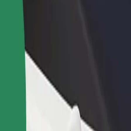
 restoraną ar
Registruotis kaip automobilių nuomos įmonės
tuvę
savininkas (-ė)
kite daugiau klientų ir
Užregistruokite savo automobilius platformoje
kite pelną
„Bolt“ ir padidinkite pajamas
nter | „Bolt“
ng Center? Peržiūrėkite mūsų teikiamas paslaugas ir išsirinkite tinkami
Atsisiųsti programėlę