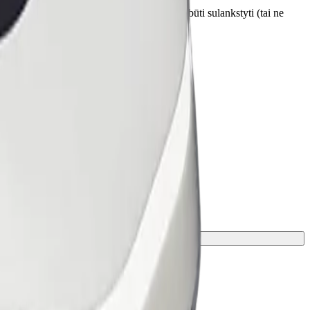
otojui prieš paėmimo vietą. Vežimėliai turi būti sulankstyti (tai ne