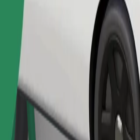
Užsisakyti kelionę