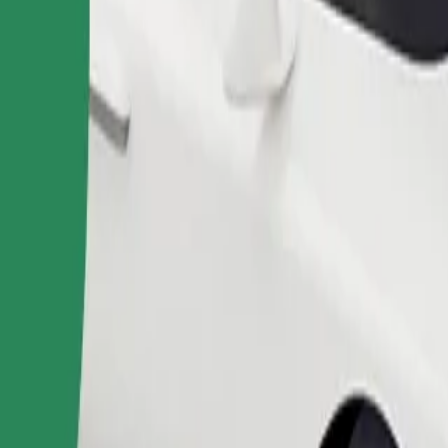
 su negalia. Jei turite specialių pageidavimų, praneškite partneriui vairu
Užsisakyti kelionę