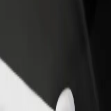
 restoraną ar
Registruotis kaip automobilių nuomos įmonės
tuvę
savininkas (-ė)
kite daugiau klientų ir
Užregistruokite savo automobilius platformoje
kite pelną
„Bolt“ ir padidinkite pajamas
rzec PKP | „Bolt“
/Dworzec PKP? Peržiūrėkite mūsų teikiamas paslaugas ir išsirinkite ti
Atsisiųsti programėlę