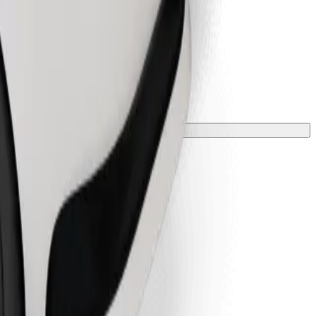
vėle.