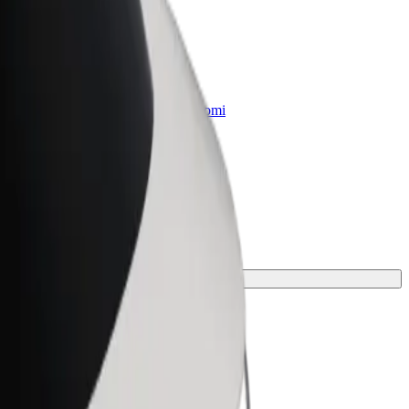
„Bolt for Business“
Atskirų įmonių poreikiams pritaikomi
„Bolt“ produktai ir paslaugos
nkamiausias jūsų kelionei.