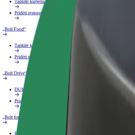
Tapkite kurjeriu (-e)
Pridėti restoraną ar parduotuvę
„Bolt Food“
Tapkite kurjeriu (-e)
Pridėti restoraną ar parduotuvę
„Bolt Drive“
DUK
Pranešti apie automobilį
„Bolt for Business“
Privalumai