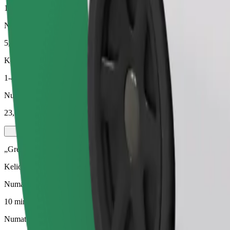
10 min.
Numatomas atstumas
5,2 km
Keleiviai
1-4
Numatoma kaina
23,00 PLN
„Green“
Kelionės hibridinėmis ir elektra varomomis transporto priemonėmis
Numatoma kelionės trukmė
10 min.
Numatomas atstumas