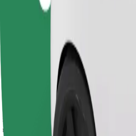
Patikimos kelionės įprastais vidutinio dydžio automobiliais
Numatoma kelionės trukmė
10 min.
Numatomas atstumas
5,2 km
Keleiviai
1-4
Numatoma kaina
17,60 PLN
„Comfort“
Didesni automobiliai, kuriuose daugiau erdvės kojoms ir lagaminams
Numatoma kelionės trukmė