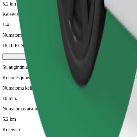
5,2 km
Keleiviai
1-4
Numatoma kaina
18,10 PLN
Su augintiniu
Kelionės jums ir jūsų augintiniui. Šunys turi dėvėti antnukį, maži gyvū
Numatoma kelionės trukmė
10 min.
Numatomas atstumas
5,2 km
Keleiviai