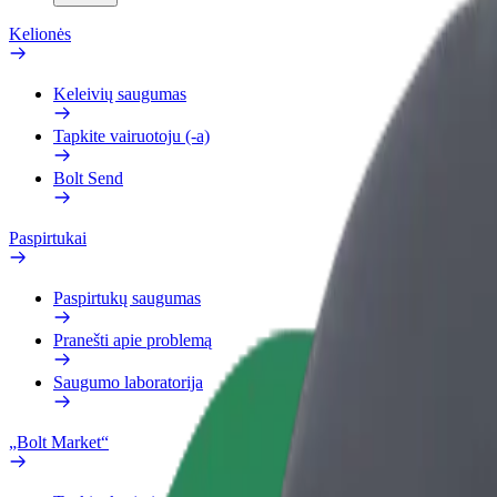
Kelionės
Keleivių saugumas
Tapkite vairuotoju (-a)
Bolt Send
Paspirtukai
Paspirtukų saugumas
Pranešti apie problemą
Saugumo laboratorija
„Bolt Market“