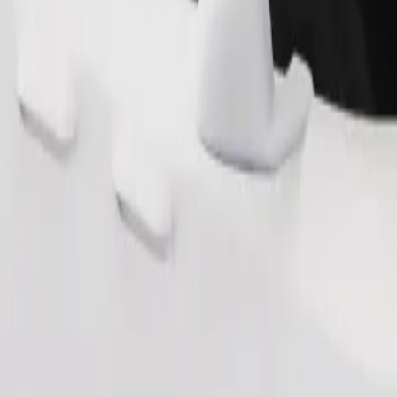
Užsisakyti kelionę