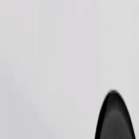
Užsisakyti kelionę