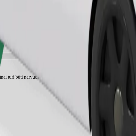
Užsisakyti kelionę
nai turi būti narvuose, o sėdynės turi būti apsaugotos antklode ar pagal