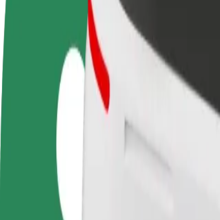
DUK
Tapkite vairuotoju (-
Tapkite kurjeriu (-e)
Pridėti
a)
Pristatinėkite maistą ir gaukite
parduo
Užsidirbkite jums
savaitinius išmokėjimus
Pritrau
patogiu metu
padidin
Kaip nuvykti iš Auchan Produkcyjna į Kolejowa/Dwo
Ieškote patogiausio būdo nukeliauti iš Auchan Produkcyjna į Kolejowa
Iš kur
Auchan Produkcyjna
Į
Kolejowa/Dworzec PKP
Patogumas ir komfortas pasiekiami vos keliais spustelėjimais!
„Bolt“