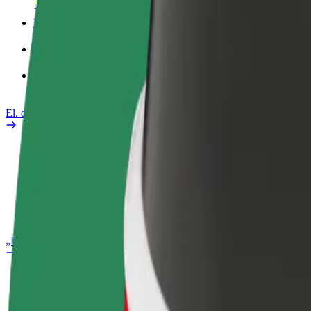
Verslo profilis
Paslaugos
„Bolt Food“ verslui
El. dviračiai
Saugumo laboratorija
Pranešti apie problemą
DUK
„Bolt Plus“
Privalumai
Kaip prisijungti