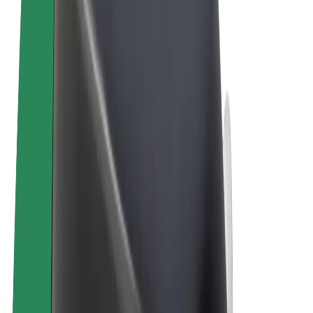
Sąlygos
Privatumas
Slapukai
© 2026 Bolt Technology OÜ
Paslaugos
Kelionės
Paspirtukai
„Bolt Market“
„Bolt Food“
„Bolt Drive“