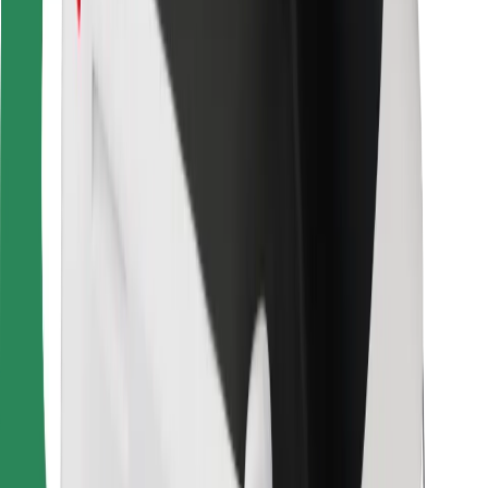
Vairuotojams
Kurjeriams
„Bolt Food“
Automobilių nuomos įmonių savininkams
Restoranams
„Bolt for Business“
Kita
Paslaugų teikėjai
Sąlygos
Slapukai
Saugumas
Automobilis atvyks per kelias minutes!