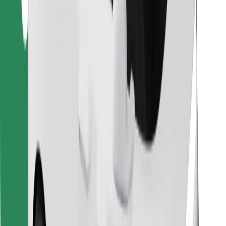
Atsisiųsti programėlę „Bolt“
Raskite savo mėgstamą maistą!
Atsisiųsti programėlę „Bolt Food“