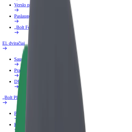
Verslo profilis
Paslaugos
„Bolt Food“ verslui
El. dviračiai
Saugumo laboratorija
Pranešti apie problemą
DUK
„Bolt Plus“
Privalumai
Kaip prisijungti