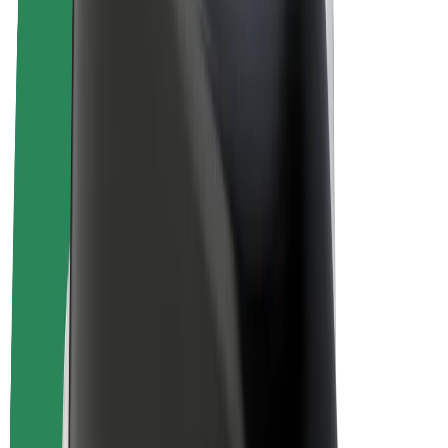
„Bolt for Business“
El. dviračiai
„Bolt Plus“
Užsidirbkite su „Bolt“
Vairuotojai
Vairuotojo pajamos
Kurjeriai
Kurjerio pajamos
„Bolt Food“ restoranai ir parduotuvės
Automobilių nuomos parkai
Franšizės
Apie mus