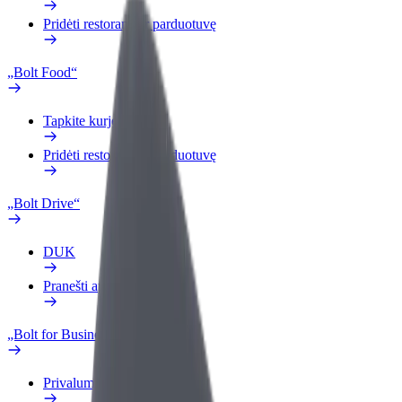
Pridėti restoraną ar parduotuvę
„Bolt Food“
Tapkite kurjeriu (-e)
Pridėti restoraną ar parduotuvę
„Bolt Drive“
DUK
Pranešti apie automobilį
„Bolt for Business“
Privalumai