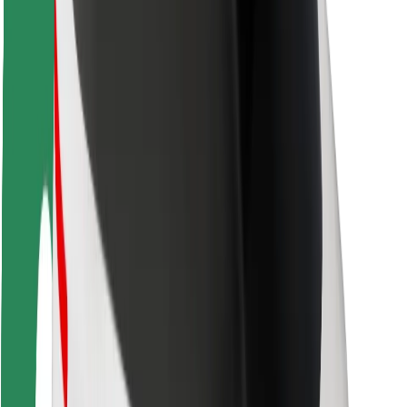
Saugumas
Keleivių saugumas
Vairuotojų saugumas
Paspirtukų saugumas
Saugumo laboratorija
Miestai
Vietovės
Sprendimai miestams
Oro uostai
„Bolt“ įkrovimo stotelės
Pagalba
Keleiviams