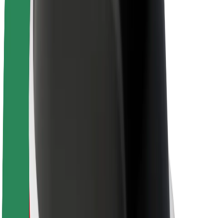
Karjera
Apie „Bolt“
„Bolt“ tvarumo politika
Projektas „Zero“
Tinklaraštis
Naujienų centras
Prekių ženklo gairės
Misija
Investuotojams
Vadovybė
Prekės ženklas
Žiniasklaidai
„Urban Fund“