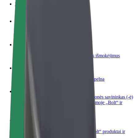
DUK
Tapkite vairuotoju (-a)
Užsidirbkite jums patogiu metu
Tapkite kurjeriu (-e)
Pristatinėkite maistą ir gaukite savaitinius išmokėjimus
Pridėti restoraną ar parduotuvę
Pritraukite daugiau klientų ir padidinkite pelną
Registruotis kaip automobilių nuomos įmonės savininkas (-ė)
Užregistruokite savo automobilius platformoje „Bolt“ ir
padidinkite pajamas
„Bolt for Business“
Atskirų įmonių poreikiams pritaikomi „Bolt“ produktai ir
paslaugos