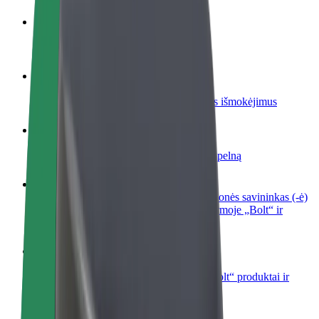
Tapkite vairuotoju (-a)
Užsidirbkite jums patogiu metu
Tapkite kurjeriu (-e)
Pristatinėkite maistą ir gaukite savaitinius išmokėjimus
Pridėti restoraną ar parduotuvę
Pritraukite daugiau klientų ir padidinkite pelną
Registruotis kaip automobilių nuomos įmonės savininkas (-ė)
Užregistruokite savo automobilius platformoje „Bolt“ ir
padidinkite pajamas
„Bolt for Business“
Atskirų įmonių poreikiams pritaikomi „Bolt“ produktai ir
paslaugos