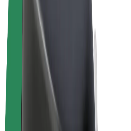
Sąlygos
Privatumas
Slapukai
© 2026 Bolt Technology OÜ
Paslaugos
Kelionės
Paspirtukai
„Bolt Market“
„Bolt Food“
„Bolt Drive“
„Bolt for Business“