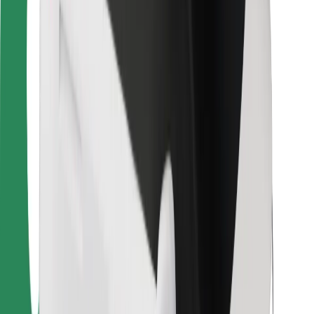
Kurjeriams
„Bolt Food“
Automobilių nuomos įmonių savininkams
Restoranams
„Bolt for Business“
Kita
Paslaugų teikėjai
Sąlygos
Slapukai
Saugumas
Automobilis atvyks per kelias minutes!
Atsisiųsti programėlę „Bolt“