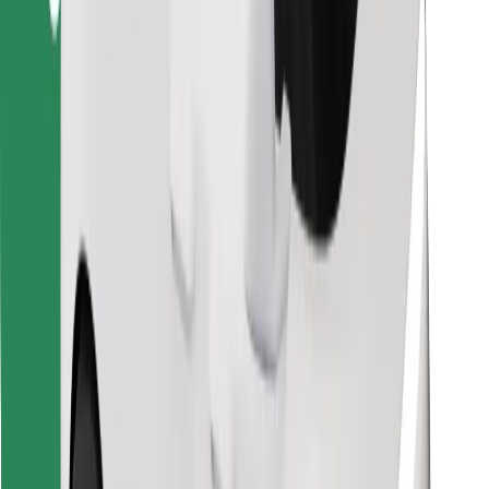
Raskite savo mėgstamą maistą!
Atsisiųsti programėlę „Bolt Food“