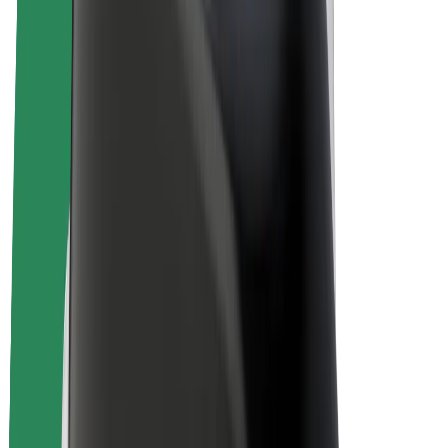
El. dviračiai
„Bolt Plus“
Užsidirbkite su „Bolt“
Vairuotojai
Vairuotojo pajamos
Kurjeriai
Kurjerio pajamos
„Bolt Food“ restoranai ir parduotuvės
Automobilių nuomos parkai
Franšizės
Apie mus
Karjera