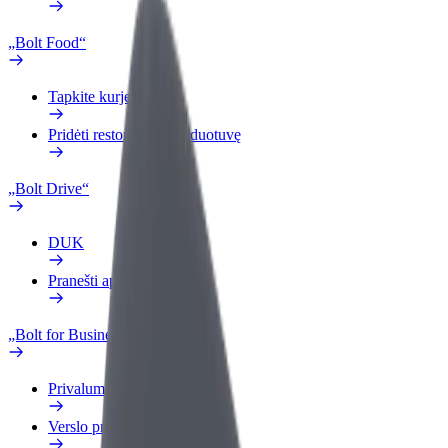
„Bolt Food“
Tapkite kurjeriu (-e)
Pridėti restoraną ar parduotuvę
„Bolt Drive“
DUK
Pranešti apie automobilį
„Bolt for Business“
Privalumai
Verslo profilis