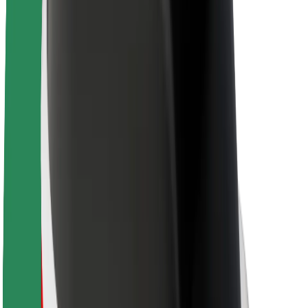
Apie „Bolt“
„Bolt“ tvarumo politika
Projektas „Zero“
Tinklaraštis
Naujienų centras
Prekių ženklo gairės
Misija
Investuotojams
Vadovybė
Prekės ženklas
Žiniasklaidai
„Urban Fund“
Saugumas