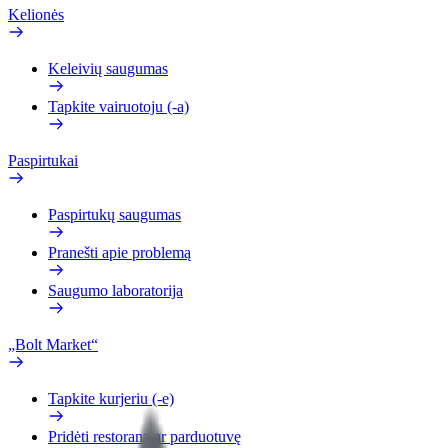
Kelionės
Keleivių saugumas
Tapkite vairuotoju (-a)
Paspirtukai
Paspirtukų saugumas
Pranešti apie problemą
Saugumo laboratorija
„Bolt Market“
Tapkite kurjeriu (-e)
Pridėti restoraną ar parduotuvę