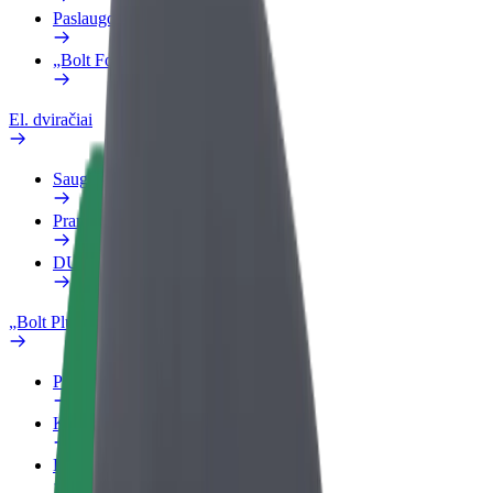
Paslaugos
„Bolt Food“ verslui
El. dviračiai
Saugumo laboratorija
Pranešti apie problemą
DUK
„Bolt Plus“
Privalumai
Kaip prisijungti
DUK