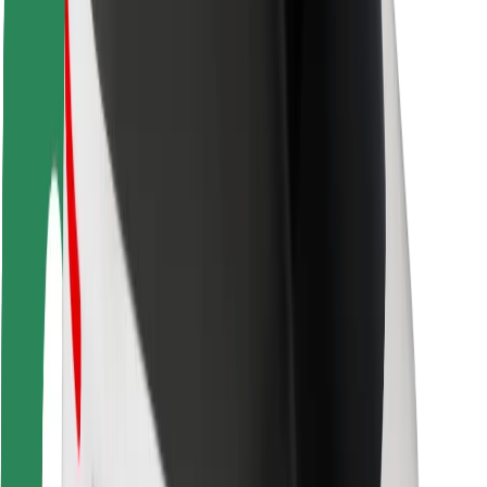
Keleivių saugumas
Vairuotojų saugumas
Paspirtukų saugumas
Saugumo laboratorija
Miestai
Vietovės
Sprendimai miestams
Oro uostai
„Bolt“ įkrovimo stotelės
Pagalba
Keleiviams
Vairuotojams