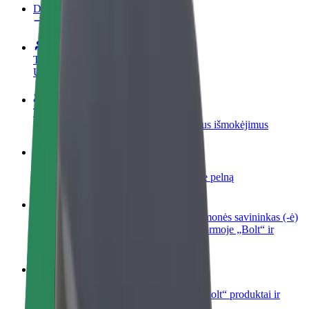
DUK
Tapkite vairuotoju (-a)
Užsidirbkite jums patogiu metu
Tapkite kurjeriu (-e)
Pristatinėkite maistą ir gaukite savaitinius išmokėjimus
Pridėti restoraną ar parduotuvę
Pritraukite daugiau klientų ir padidinkite pelną
Registruotis kaip automobilių nuomos įmonės savininkas (-ė)
Užregistruokite savo automobilius platformoje „Bolt“ ir
padidinkite pajamas
„Bolt for Business“
Atskirų įmonių poreikiams pritaikomi „Bolt“ produktai ir
paslaugos