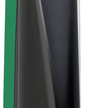
„Bolt for Business“
El. dviračiai
„Bolt Plus“
Užsidirbkite su „Bolt“
Vairuotojai
Vairuotojo pajamos
Kurjeriai
Kurjerio pajamos
„Bolt Food“ restoranai ir parduotuvės
Automobilių nuomos parkai
Franšizės
Apie mus