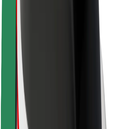
Saugumas
Keleivių saugumas
Vairuotojų saugumas
Paspirtukų saugumas
Saugumo laboratorija
Miestai
Vietovės
Sprendimai miestams
Oro uostai
„Bolt“ įkrovimo stotelės
Pagalba
Keleiviams