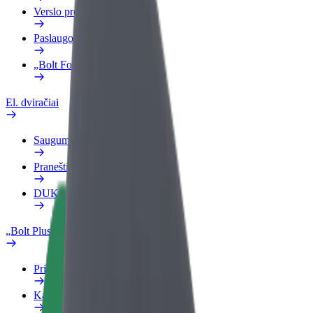
Verslo profilis
Paslaugos
„Bolt Food“ verslui
El. dviračiai
Saugumo laboratorija
Pranešti apie problemą
DUK
„Bolt Plus“
Privalumai
Kaip prisijungti