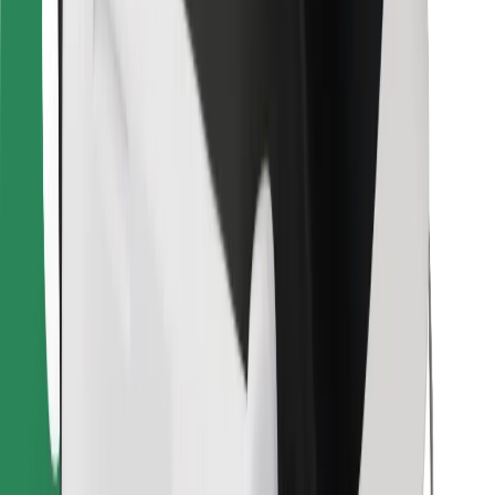
Atsisiųsti programėlę „Bolt“
Raskite savo mėgstamą maistą!
Atsisiųsti programėlę „Bolt Food“