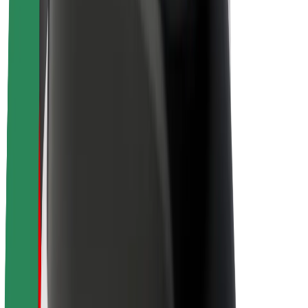
Karjera
Apie „Bolt“
„Bolt“ tvarumo politika
Projektas „Zero“
Tinklaraštis
Naujienų centras
Prekių ženklo gairės
Misija
Investuotojams
Vadovybė
Prekės ženklas
Žiniasklaidai
„Urban Fund“