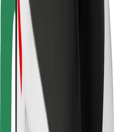
Vairuotojams
Kurjeriams
„Bolt Food“
Automobilių nuomos įmonių savininkams
Restoranams
„Bolt for Business“
Kita
Paslaugų teikėjai
Sąlygos
Slapukai
Saugumas
Automobilis atvyks per kelias minutes!