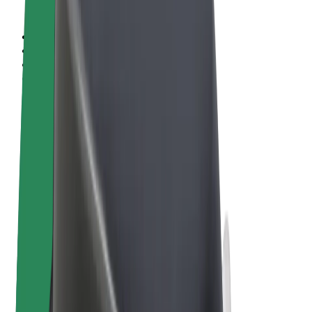
Sąlygos
Privatumas
Slapukai
© 2026 Bolt Technology OÜ
Paslaugos
Kelionės
Paspirtukai
„Bolt Market“
„Bolt Food“
„Bolt Drive“