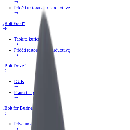
Pridėti restoraną ar parduotuvę
„Bolt Food“
Tapkite kurjeriu (-e)
Pridėti restoraną ar parduotuvę
„Bolt Drive“
DUK
Pranešti apie automobilį
„Bolt for Business“
Privalumai