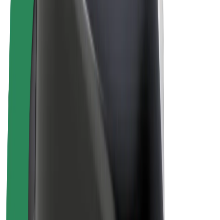
„Bolt for Business“
El. dviračiai
„Bolt Plus“
Užsidirbkite su „Bolt“
Vairuotojai
Vairuotojo pajamos
Kurjeriai
Kurjerio pajamos
„Bolt Food“ restoranai ir parduotuvės
Automobilių nuomos parkai
Franšizės
Apie mus