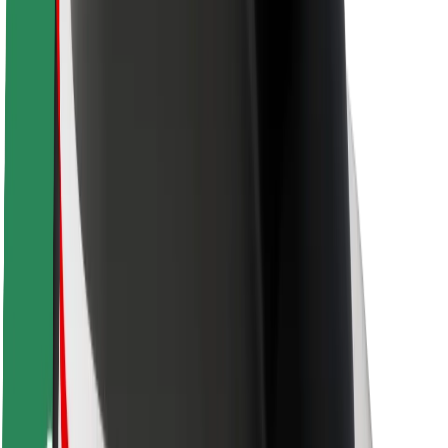
Saugumas
Keleivių saugumas
Vairuotojų saugumas
Paspirtukų saugumas
Saugumo laboratorija
Miestai
Vietovės
Sprendimai miestams
Oro uostai
„Bolt“ įkrovimo stotelės
Pagalba
Keleiviams