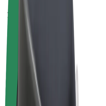
Sąlygos
Privatumas
Slapukai
© 2026 Bolt Technology OÜ
Paslaugos
Kelionės
Paspirtukai
„Bolt Market“
„Bolt Food“
„Bolt Drive“