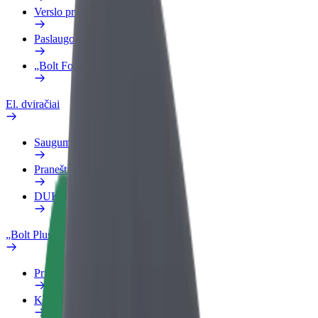
Verslo profilis
Paslaugos
„Bolt Food“ verslui
El. dviračiai
Saugumo laboratorija
Pranešti apie problemą
DUK
„Bolt Plus“
Privalumai
Kaip prisijungti