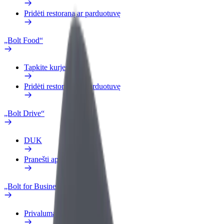
Pridėti restoraną ar parduotuvę
„Bolt Food“
Tapkite kurjeriu (-e)
Pridėti restoraną ar parduotuvę
„Bolt Drive“
DUK
Pranešti apie automobilį
„Bolt for Business“
Privalumai