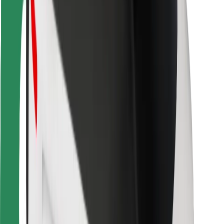
Vairuotojams
Kurjeriams
„Bolt Food“
Automobilių nuomos įmonių savininkams
Restoranams
„Bolt for Business“
Kita
Paslaugų teikėjai
Sąlygos
Slapukai
Saugumas
Automobilis atvyks per kelias minutes!