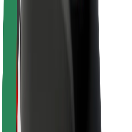
Karjera
Apie „Bolt“
„Bolt“ tvarumo politika
Projektas „Zero“
Tinklaraštis
Naujienų centras
Prekių ženklo gairės
Misija
Investuotojams
Vadovybė
Prekės ženklas
Žiniasklaidai
„Urban Fund“