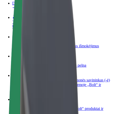
DUK
Tapkite vairuotoju (-a)
Užsidirbkite jums patogiu metu
Tapkite kurjeriu (-e)
Pristatinėkite maistą ir gaukite savaitinius išmokėjimus
Pridėti restoraną ar parduotuvę
Pritraukite daugiau klientų ir padidinkite pelną
Registruotis kaip automobilių nuomos įmonės savininkas (-ė)
Užregistruokite savo automobilius platformoje „Bolt“ ir
padidinkite pajamas
„Bolt for Business“
Atskirų įmonių poreikiams pritaikomi „Bolt“ produktai ir
paslaugos