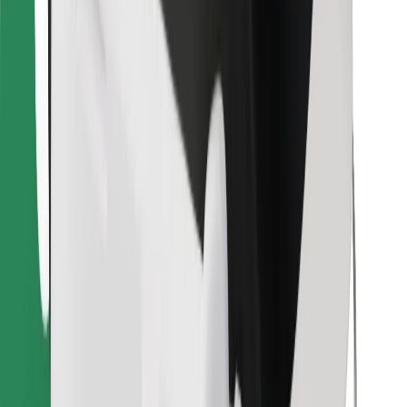
Atsisiųsti programėlę „Bolt“
Raskite savo mėgstamą maistą!
Atsisiųsti programėlę „Bolt Food“