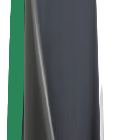
Sąlygos
Privatumas
Slapukai
© 2026 Bolt Technology OÜ
Paslaugos
Kelionės
Paspirtukai
„Bolt Market“
„Bolt Food“
„Bolt Drive“