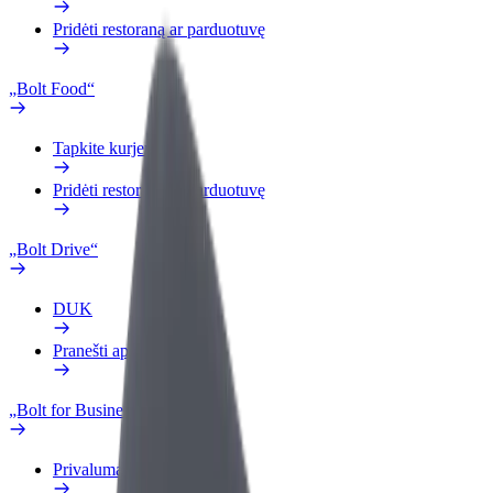
Pridėti restoraną ar parduotuvę
„Bolt Food“
Tapkite kurjeriu (-e)
Pridėti restoraną ar parduotuvę
„Bolt Drive“
DUK
Pranešti apie automobilį
„Bolt for Business“
Privalumai