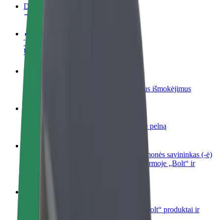
DUK
Tapkite vairuotoju (-a)
Užsidirbkite jums patogiu metu
Tapkite kurjeriu (-e)
Pristatinėkite maistą ir gaukite savaitinius išmokėjimus
Pridėti restoraną ar parduotuvę
Pritraukite daugiau klientų ir padidinkite pelną
Registruotis kaip automobilių nuomos įmonės savininkas (-ė)
Užregistruokite savo automobilius platformoje „Bolt“ ir
padidinkite pajamas
„Bolt for Business“
Atskirų įmonių poreikiams pritaikomi „Bolt“ produktai ir
paslaugos