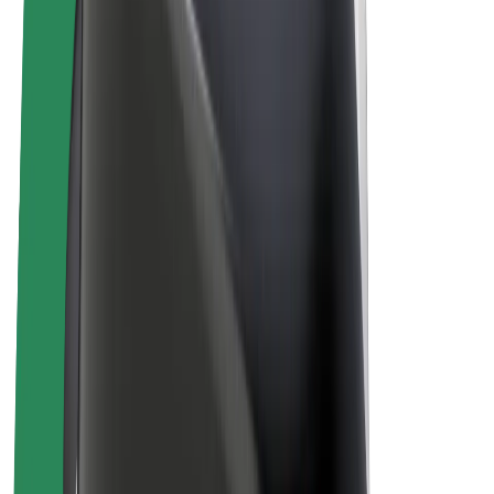
„Bolt for Business“
El. dviračiai
„Bolt Plus“
Užsidirbkite su „Bolt“
Vairuotojai
Vairuotojo pajamos
Kurjeriai
Kurjerio pajamos
„Bolt Food“ restoranai ir parduotuvės
Automobilių nuomos parkai
Franšizės
Apie mus