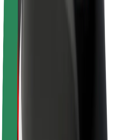
Karjera
Apie „Bolt“
„Bolt“ tvarumo politika
Projektas „Zero“
Tinklaraštis
Naujienų centras
Prekių ženklo gairės
Misija
Investuotojams
Vadovybė
Prekės ženklas
Žiniasklaidai
„Urban Fund“