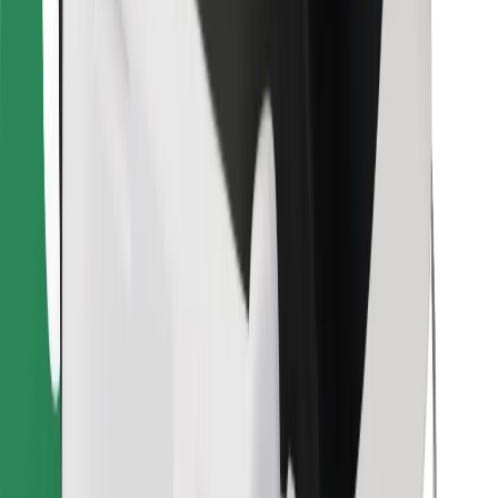
Atsisiųsti programėlę „Bolt“
Raskite savo mėgstamą maistą!
Atsisiųsti programėlę „Bolt Food“