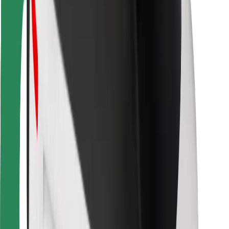
Vairuotojams
Kurjeriams
„Bolt Food“
Automobilių nuomos įmonių savininkams
Restoranams
„Bolt for Business“
Kita
Paslaugų teikėjai
Sąlygos
Slapukai
Saugumas
Automobilis atvyks per kelias minutes!