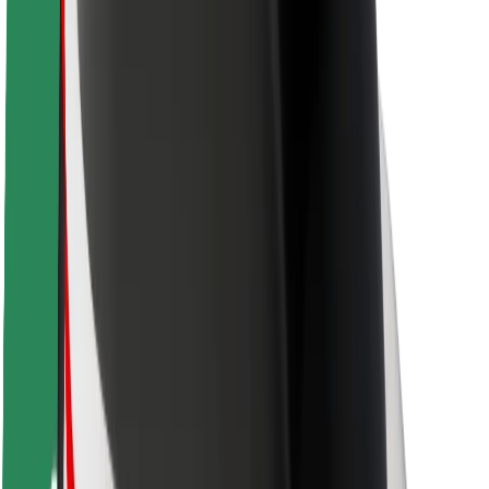
Saugumas
Keleivių saugumas
Vairuotojų saugumas
Paspirtukų saugumas
Saugumo laboratorija
Miestai
Vietovės
Sprendimai miestams
Oro uostai
„Bolt“ įkrovimo stotelės
Pagalba
Keleiviams