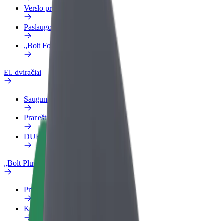
Verslo profilis
Paslaugos
„Bolt Food“ verslui
El. dviračiai
Saugumo laboratorija
Pranešti apie problemą
DUK
„Bolt Plus“
Privalumai
Kaip prisijungti