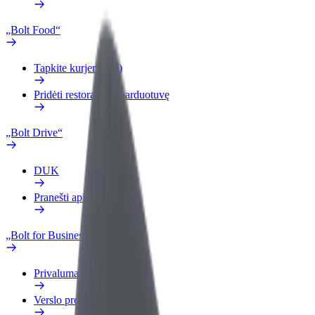
„Bolt Food“
Tapkite kurjeriu (-e)
Pridėti restoraną ar parduotuvę
„Bolt Drive“
DUK
Pranešti apie automobilį
„Bolt for Business“
Privalumai
Verslo profilis