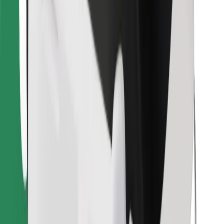
Raskite savo mėgstamą maistą!
Atsisiųsti programėlę „Bolt Food“