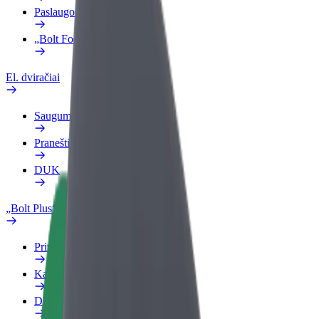
Paslaugos
„Bolt Food“ verslui
El. dviračiai
Saugumo laboratorija
Pranešti apie problemą
DUK
„Bolt Plus“
Privalumai
Kaip prisijungti
DUK