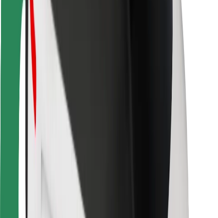
Kurjeriams
„Bolt Food“
Automobilių nuomos įmonių savininkams
Restoranams
„Bolt for Business“
Kita
Paslaugų teikėjai
Sąlygos
Slapukai
Saugumas
Automobilis atvyks per kelias minutes!
Atsisiųsti programėlę „Bolt“