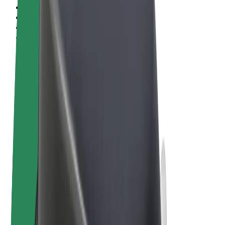
Sąlygos
Privatumas
Slapukai
© 2026 Bolt Technology OÜ
Paslaugos
Kelionės
Paspirtukai
„Bolt Market“
„Bolt Food“
„Bolt Drive“
„Bolt for Business“