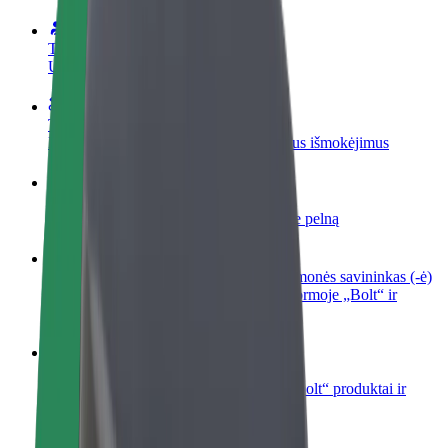
Tapkite vairuotoju (-a)
Užsidirbkite jums patogiu metu
Tapkite kurjeriu (-e)
Pristatinėkite maistą ir gaukite savaitinius išmokėjimus
Pridėti restoraną ar parduotuvę
Pritraukite daugiau klientų ir padidinkite pelną
Registruotis kaip automobilių nuomos įmonės savininkas (-ė)
Užregistruokite savo automobilius platformoje „Bolt“ ir
padidinkite pajamas
„Bolt for Business“
Atskirų įmonių poreikiams pritaikomi „Bolt“ produktai ir
paslaugos