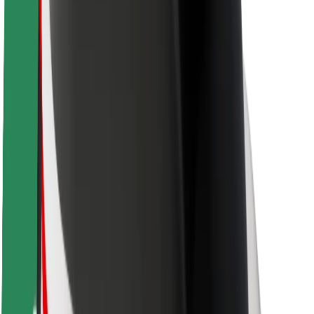
Keleivių saugumas
Vairuotojų saugumas
Paspirtukų saugumas
Saugumo laboratorija
Miestai
Vietovės
Sprendimai miestams
Oro uostai
„Bolt“ įkrovimo stotelės
Pagalba
Keleiviams
Vairuotojams