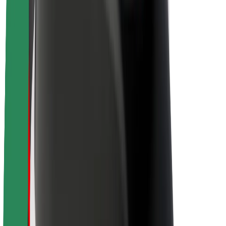
Apie „Bolt“
„Bolt“ tvarumo politika
Projektas „Zero“
Tinklaraštis
Naujienų centras
Prekių ženklo gairės
Misija
Investuotojams
Vadovybė
Prekės ženklas
Žiniasklaidai
„Urban Fund“
Saugumas