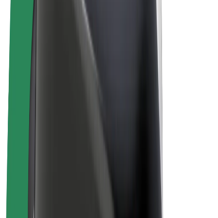
El. dviračiai
„Bolt Plus“
Užsidirbkite su „Bolt“
Vairuotojai
Vairuotojo pajamos
Kurjeriai
Kurjerio pajamos
„Bolt Food“ restoranai ir parduotuvės
Automobilių nuomos parkai
Franšizės
Apie mus
Karjera