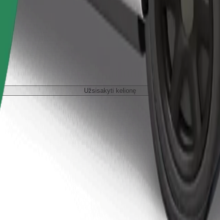
Užsisakyti kelionę