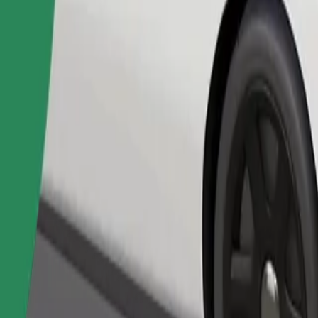
Užsisakyti kelionę