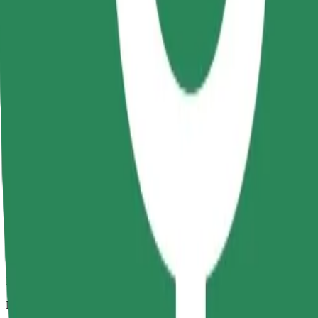
Patikimos kelionės įprastais vidutinio dydžio automobiliais
Numatoma kelionės trukmė
38 min.
Numatomas atstumas
25,6 km
Keleiviai
1-4
Numatoma kaina
99,90 RON
„Comfort“
Didesni automobiliai, kuriuose daugiau erdvės kojoms ir lagaminams
Numatoma kelionės trukmė