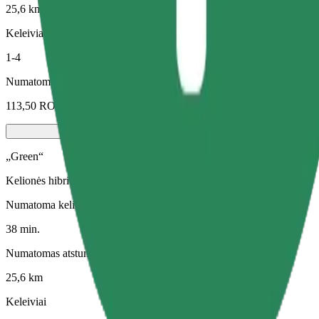
25,6 km
Keleiviai
1-4
Numatoma kaina
113,50 RON
„Green“
Kelionės hibridinėmis ir elektra varomomis transporto priemonėmis
Numatoma kelionės trukmė
38 min.
Numatomas atstumas
25,6 km
Keleiviai