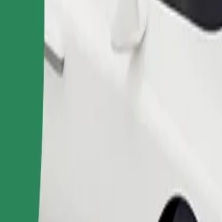
Užsisakyti kelionę