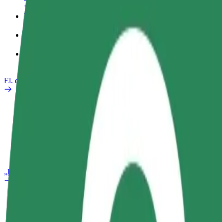
Verslo profilis
Paslaugos
„Bolt Food“ verslui
El. dviračiai
Saugumo laboratorija
Pranešti apie problemą
DUK
„Bolt Plus“
Privalumai
Kaip prisijungti