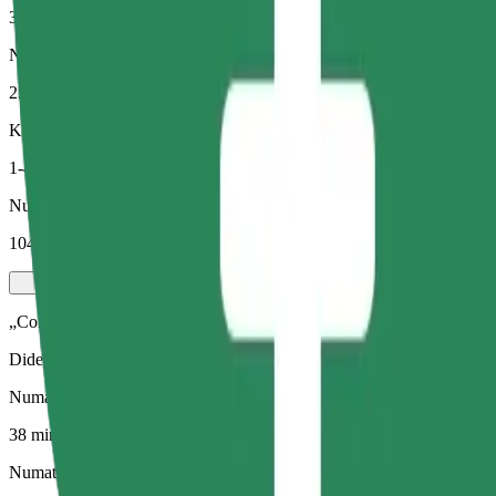
38 min.
Numatomas atstumas
25,6 km
Keleiviai
1-4
Numatoma kaina
104,80 RON
„Comfort Electric“
Didesni elektromobiliai su daugiau vietos kojoms ir bagažui
Numatoma kelionės trukmė
38 min.
Numatomas atstumas