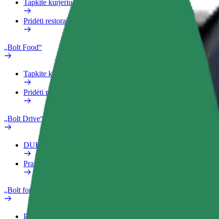
Tapkite kurjeriu (-e)
Pridėti restoraną ar parduotuvę
„Bolt Food“
Tapkite kurjeriu (-e)
Pridėti restoraną ar parduotuvę
„Bolt Drive“
DUK
Pranešti apie automobilį
„Bolt for Business“
Privalumai