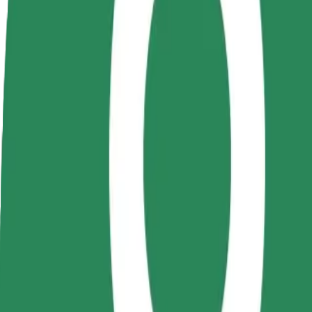
DUK
Tapkite vairuotoju (-
Tapkite kurjeriu (-e)
Pridėti
a)
Pristatinėkite maistą ir gaukite
parduo
Užsidirbkite jums
savaitinius išmokėjimus
Pritrau
patogiu metu
padidin
Kaip nuvykti iš AFI Cotroceni į Therme Bucharest | 
Ieškote patogiausio būdo nukeliauti iš AFI Cotroceni į Therme Buchares
Iš kur
AFI Cotroceni
Į
Therme Bucharest
Patogumas ir komfortas pasiekiami vos keliais spustelėjimais!
„Bolt“