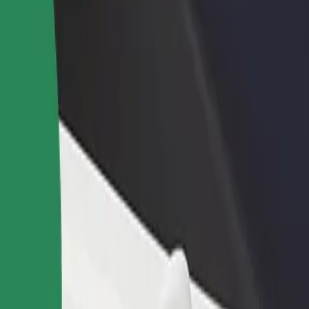
 restoraną ar
Registruotis kaip automobilių nuomos įmonės
tuvę
savininkas (-ė)
kite daugiau klientų ir
Užregistruokite savo automobilius platformoje
kite pelną
„Bolt“ ir padidinkite pajamas
„Bolt“
t? Peržiūrėkite mūsų teikiamas paslaugas ir išsirinkite tinkamiausias j
Atsisiųsti programėlę