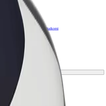
„Bolt for Business“
Atskirų įmonių poreikiams pritaikomi
„Bolt“ produktai ir paslaugos
ūsų kelionei.