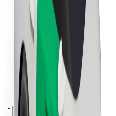
Apie „Bolt“
„Bolt“ tvarumo politika
Projektas „Zero“
Tinklaraštis
Naujienų centras
Prekių ženklo gairės
Misija
Investuotojams
Vadovybė
Prekės ženklas
Žiniasklaidai
„Urban Fund“
Saugumas