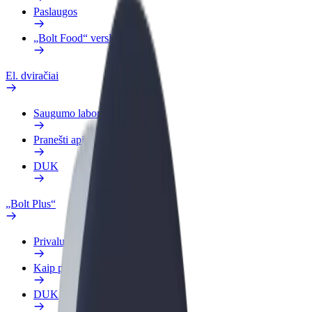
Paslaugos
„Bolt Food“ verslui
El. dviračiai
Saugumo laboratorija
Pranešti apie problemą
DUK
„Bolt Plus“
Privalumai
Kaip prisijungti
DUK