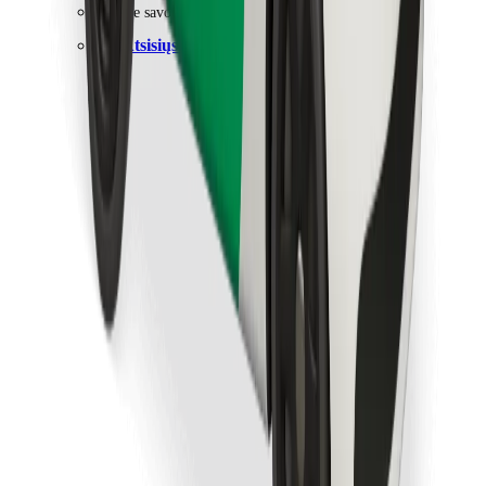
Raskite savo mėgstamą maistą!
Atsisiųsti programėlę „Bolt Food“