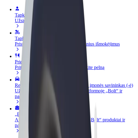
Tapkite vairuotoju (-a)
Užsidirbkite jums patogiu metu
Tapkite kurjeriu (-e)
Pristatinėkite maistą ir gaukite savaitinius išmokėjimus
Pridėti restoraną ar parduotuvę
Pritraukite daugiau klientų ir padidinkite pelną
Registruotis kaip automobilių nuomos įmonės savininkas (-ė)
Užregistruokite savo automobilius platformoje „Bolt“ ir
padidinkite pajamas
„Bolt for Business“
Atskirų įmonių poreikiams pritaikomi „Bolt“ produktai ir
paslaugos