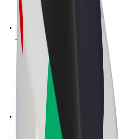
El. dviračiai
„Bolt Plus“
Užsidirbkite su „Bolt“
Vairuotojai
Vairuotojo pajamos
Kurjeriai
Kurjerio pajamos
„Bolt Food“ restoranai ir parduotuvės
Automobilių nuomos parkai
Franšizės
Apie mus
Karjera