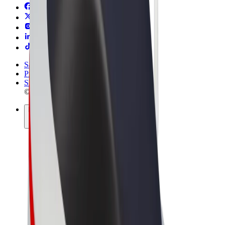
Sąlygos
Privatumas
Slapukai
© 2026 Bolt Technology OÜ
Paslaugos
Kelionės
Paspirtukai
„Bolt Market“
„Bolt Food“
„Bolt Drive“
„Bolt for Business“