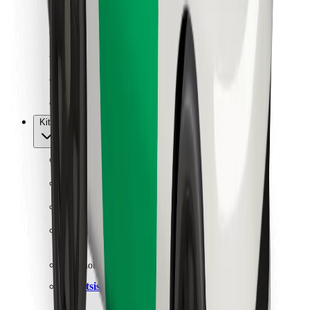
Kurjeriams
„Bolt Food“
Automobilių nuomos įmonių savininkams
Restoranams
„Bolt for Business“
Kita
Paslaugų teikėjai
Sąlygos
Slapukai
Saugumas
Automobilis atvyks per kelias minutes!
Atsisiųsti programėlę „Bolt“