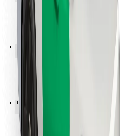
Keleivių saugumas
Vairuotojų saugumas
Paspirtukų saugumas
Saugumo laboratorija
Miestai
Vietovės
Sprendimai miestams
Oro uostai
„Bolt“ įkrovimo stotelės
Pagalba
Keleiviams
Vairuotojams