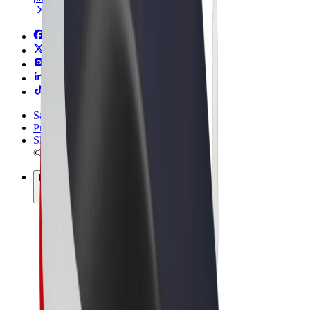
Sąlygos
Privatumas
Slapukai
© 2026 Bolt Technology OÜ
Paslaugos
Kelionės
Paspirtukai
„Bolt Market“
„Bolt Food“
„Bolt Drive“