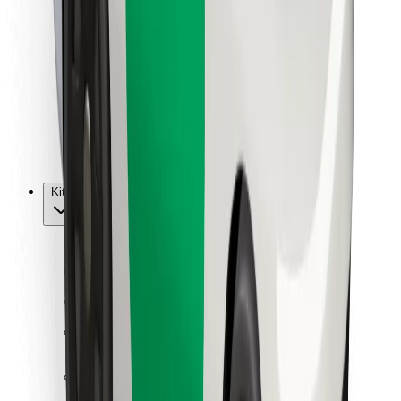
Vairuotojams
Kurjeriams
„Bolt Food“
Automobilių nuomos įmonių savininkams
Restoranams
„Bolt for Business“
Kita
Paslaugų teikėjai
Sąlygos
Slapukai
Saugumas
Automobilis atvyks per kelias minutes!