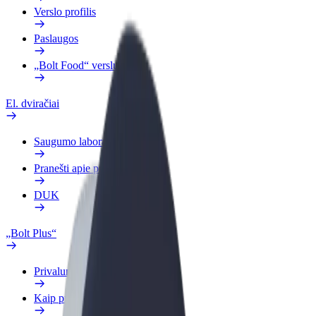
Verslo profilis
Paslaugos
„Bolt Food“ verslui
El. dviračiai
Saugumo laboratorija
Pranešti apie problemą
DUK
„Bolt Plus“
Privalumai
Kaip prisijungti