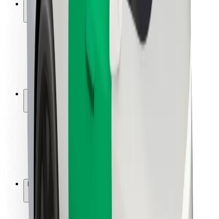
Saugumas
Keleivių saugumas
Vairuotojų saugumas
Paspirtukų saugumas
Saugumo laboratorija
Miestai
Vietovės
Sprendimai miestams
Oro uostai
„Bolt“ įkrovimo stotelės
Pagalba
Keleiviams