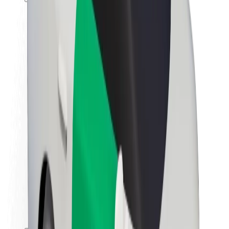
Karjera
Apie „Bolt“
„Bolt“ tvarumo politika
Projektas „Zero“
Tinklaraštis
Naujienų centras
Prekių ženklo gairės
Misija
Investuotojams
Vadovybė
Prekės ženklas
Žiniasklaidai
„Urban Fund“