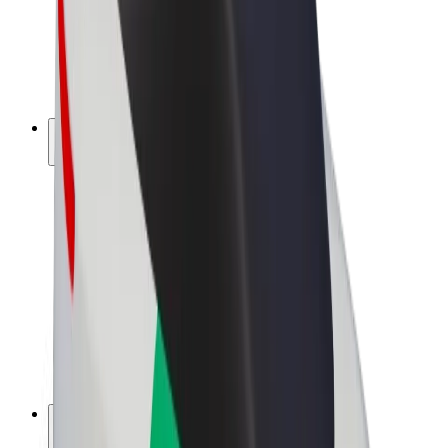
„Bolt for Business“
El. dviračiai
„Bolt Plus“
Užsidirbkite su „Bolt“
Vairuotojai
Vairuotojo pajamos
Kurjeriai
Kurjerio pajamos
„Bolt Food“ restoranai ir parduotuvės
Automobilių nuomos parkai
Franšizės
Apie mus