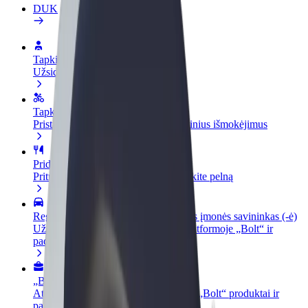
DUK
Tapkite vairuotoju (-a)
Užsidirbkite jums patogiu metu
Tapkite kurjeriu (-e)
Pristatinėkite maistą ir gaukite savaitinius išmokėjimus
Pridėti restoraną ar parduotuvę
Pritraukite daugiau klientų ir padidinkite pelną
Registruotis kaip automobilių nuomos įmonės savininkas (-ė)
Užregistruokite savo automobilius platformoje „Bolt“ ir
padidinkite pajamas
„Bolt for Business“
Atskirų įmonių poreikiams pritaikomi „Bolt“ produktai ir
paslaugos