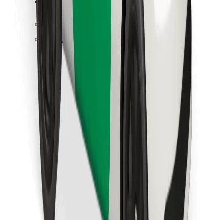
Atsisiųsti programėlę „Bolt“
Raskite savo mėgstamą maistą!
Atsisiųsti programėlę „Bolt Food“