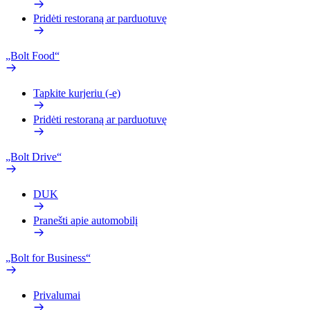
Pridėti restoraną ar parduotuvę
„Bolt Food“
Tapkite kurjeriu (-e)
Pridėti restoraną ar parduotuvę
„Bolt Drive“
DUK
Pranešti apie automobilį
„Bolt for Business“
Privalumai