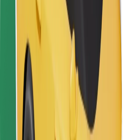
Kurjeriams
„Bolt Food“
Automobilių nuomos įmonių savininkams
Restoranams
„Bolt for Business“
Kita
Paslaugų teikėjai
Sąlygos
Slapukai
Saugumas
Automobilis atvyks per kelias minutes!
Atsisiųsti programėlę „Bolt“