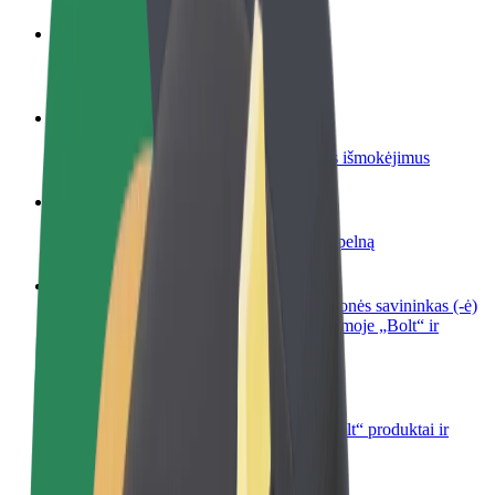
Tapkite vairuotoju (-a)
Užsidirbkite jums patogiu metu
Tapkite kurjeriu (-e)
Pristatinėkite maistą ir gaukite savaitinius išmokėjimus
Pridėti restoraną ar parduotuvę
Pritraukite daugiau klientų ir padidinkite pelną
Registruotis kaip automobilių nuomos įmonės savininkas (-ė)
Užregistruokite savo automobilius platformoje „Bolt“ ir
padidinkite pajamas
„Bolt for Business“
Atskirų įmonių poreikiams pritaikomi „Bolt“ produktai ir
paslaugos