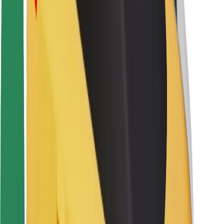
Keleivių saugumas
Vairuotojų saugumas
Paspirtukų saugumas
Saugumo laboratorija
Miestai
Vietovės
Sprendimai miestams
Oro uostai
„Bolt“ įkrovimo stotelės
Pagalba
Keleiviams
Vairuotojams