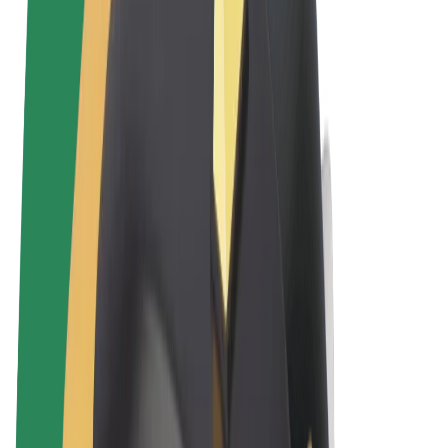
Sąlygos
Privatumas
Slapukai
© 2026 Bolt Technology OÜ
Paslaugos
Kelionės
Paspirtukai
„Bolt Market“
„Bolt Food“
„Bolt Drive“
„Bolt for Business“