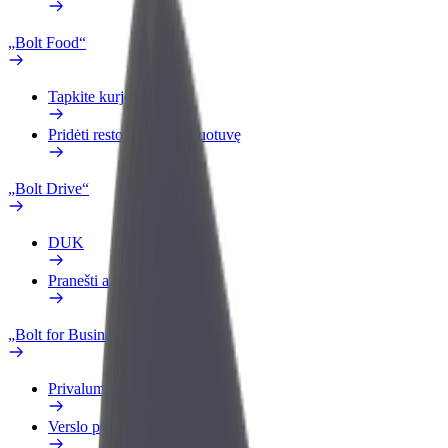
„Bolt Food“
Tapkite kurjeriu (-e)
Pridėti restoraną ar parduotuvę
„Bolt Drive“
DUK
Pranešti apie automobilį
„Bolt for Business“
Privalumai
Verslo profilis