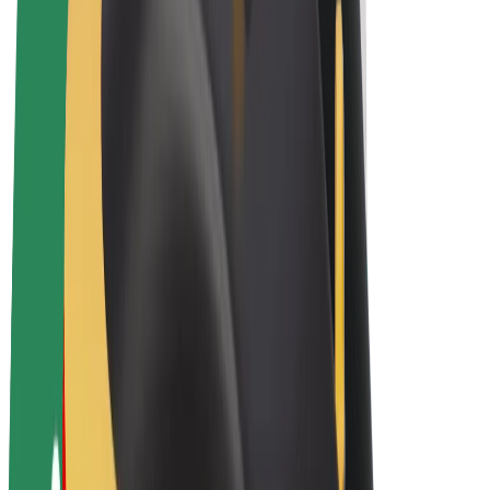
El. dviračiai
„Bolt Plus“
Užsidirbkite su „Bolt“
Vairuotojai
Vairuotojo pajamos
Kurjeriai
Kurjerio pajamos
„Bolt Food“ restoranai ir parduotuvės
Automobilių nuomos parkai
Franšizės
Apie mus
Karjera