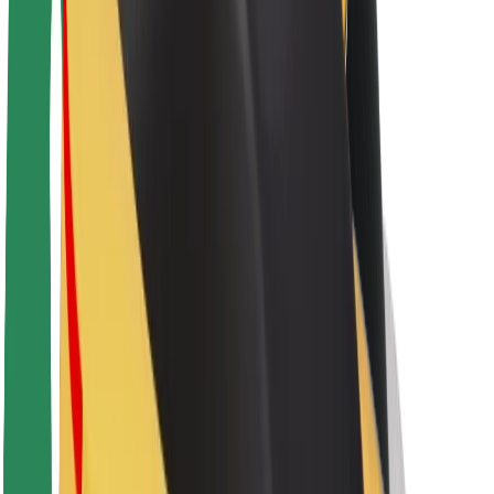
Apie „Bolt“
„Bolt“ tvarumo politika
Projektas „Zero“
Tinklaraštis
Naujienų centras
Prekių ženklo gairės
Misija
Investuotojams
Vadovybė
Prekės ženklas
Žiniasklaidai
„Urban Fund“
Saugumas