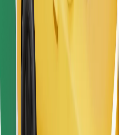
Raskite savo mėgstamą maistą!
Atsisiųsti programėlę „Bolt Food“