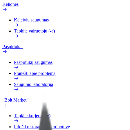
Kelionės
Keleivių saugumas
Tapkite vairuotoju (-a)
Paspirtukai
Paspirtukų saugumas
Pranešti apie problemą
Saugumo laboratorija
„Bolt Market“
Tapkite kurjeriu (-e)
Pridėti restoraną ar parduotuvę