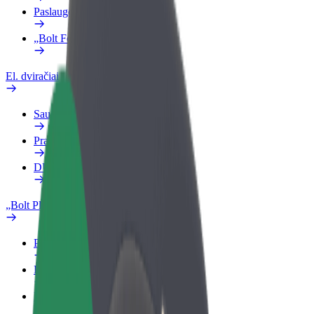
Paslaugos
„Bolt Food“ verslui
El. dviračiai
Saugumo laboratorija
Pranešti apie problemą
DUK
„Bolt Plus“
Privalumai
Kaip prisijungti
DUK