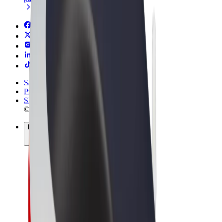
Sąlygos
Privatumas
Slapukai
© 2026 Bolt Technology OÜ
Paslaugos
Kelionės
Paspirtukai
„Bolt Market“
„Bolt Food“
„Bolt Drive“