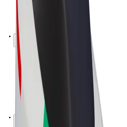
„Bolt for Business“
El. dviračiai
„Bolt Plus“
Užsidirbkite su „Bolt“
Vairuotojai
Vairuotojo pajamos
Kurjeriai
Kurjerio pajamos
„Bolt Food“ restoranai ir parduotuvės
Automobilių nuomos parkai
Franšizės
Apie mus