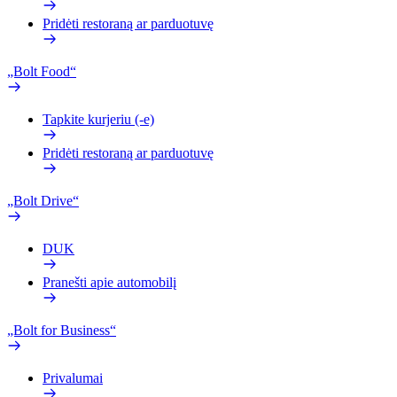
Pridėti restoraną ar parduotuvę
„Bolt Food“
Tapkite kurjeriu (-e)
Pridėti restoraną ar parduotuvę
„Bolt Drive“
DUK
Pranešti apie automobilį
„Bolt for Business“
Privalumai