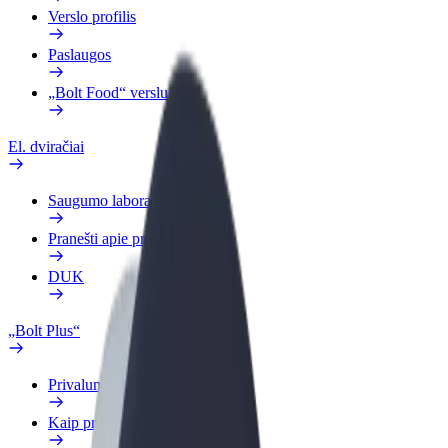
Verslo profilis
Paslaugos
„Bolt Food“ verslui
El. dviračiai
Saugumo laboratorija
Pranešti apie problemą
DUK
„Bolt Plus“
Privalumai
Kaip prisijungti