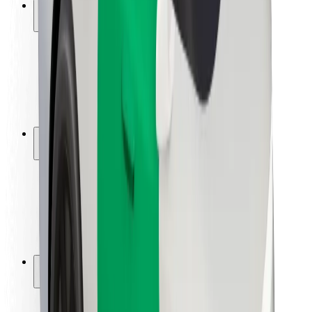
Saugumas
Keleivių saugumas
Vairuotojų saugumas
Paspirtukų saugumas
Saugumo laboratorija
Miestai
Vietovės
Sprendimai miestams
Oro uostai
„Bolt“ įkrovimo stotelės
Pagalba
Keleiviams