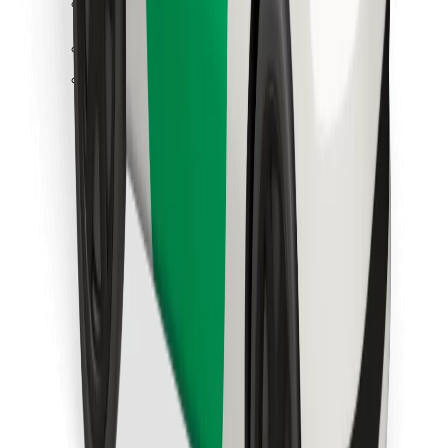
Atsisiųsti programėlę „Bolt“
Raskite savo mėgstamą maistą!
Atsisiųsti programėlę „Bolt Food“