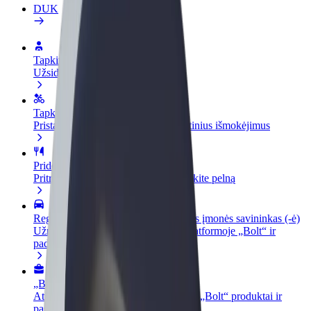
DUK
Tapkite vairuotoju (-a)
Užsidirbkite jums patogiu metu
Tapkite kurjeriu (-e)
Pristatinėkite maistą ir gaukite savaitinius išmokėjimus
Pridėti restoraną ar parduotuvę
Pritraukite daugiau klientų ir padidinkite pelną
Registruotis kaip automobilių nuomos įmonės savininkas (-ė)
Užregistruokite savo automobilius platformoje „Bolt“ ir
padidinkite pajamas
„Bolt for Business“
Atskirų įmonių poreikiams pritaikomi „Bolt“ produktai ir
paslaugos