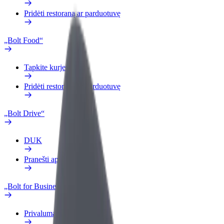
Pridėti restoraną ar parduotuvę
„Bolt Food“
Tapkite kurjeriu (-e)
Pridėti restoraną ar parduotuvę
„Bolt Drive“
DUK
Pranešti apie automobilį
„Bolt for Business“
Privalumai