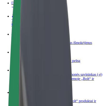
DUK
Tapkite vairuotoju (-a)
Užsidirbkite jums patogiu metu
Tapkite kurjeriu (-e)
Pristatinėkite maistą ir gaukite savaitinius išmokėjimus
Pridėti restoraną ar parduotuvę
Pritraukite daugiau klientų ir padidinkite pelną
Registruotis kaip automobilių nuomos įmonės savininkas (-ė)
Užregistruokite savo automobilius platformoje „Bolt“ ir
padidinkite pajamas
„Bolt for Business“
Atskirų įmonių poreikiams pritaikomi „Bolt“ produktai ir
paslaugos