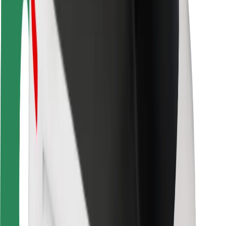
Vairuotojams
Kurjeriams
„Bolt Food“
Automobilių nuomos įmonių savininkams
Restoranams
„Bolt for Business“
Kita
Paslaugų teikėjai
Sąlygos
Slapukai
Saugumas
Automobilis atvyks per kelias minutes!