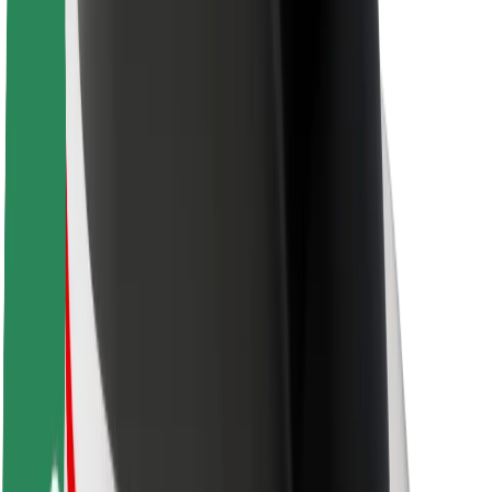
Saugumas
Keleivių saugumas
Vairuotojų saugumas
Paspirtukų saugumas
Saugumo laboratorija
Miestai
Vietovės
Sprendimai miestams
Oro uostai
„Bolt“ įkrovimo stotelės
Pagalba
Keleiviams