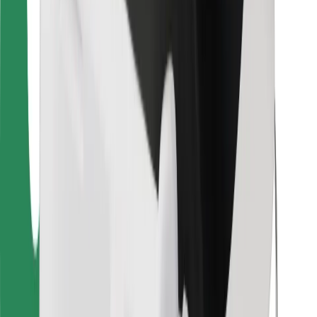
Atsisiųsti programėlę „Bolt“
Raskite savo mėgstamą maistą!
Atsisiųsti programėlę „Bolt Food“