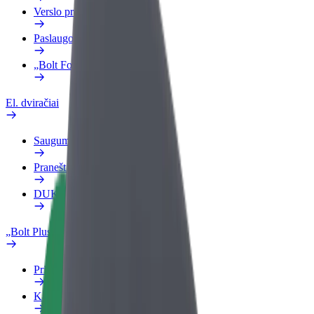
Verslo profilis
Paslaugos
„Bolt Food“ verslui
El. dviračiai
Saugumo laboratorija
Pranešti apie problemą
DUK
„Bolt Plus“
Privalumai
Kaip prisijungti