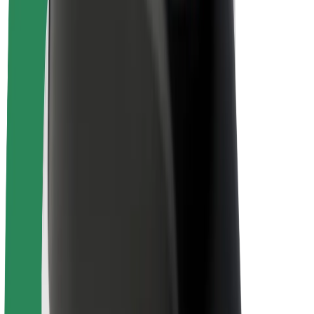
Karjera
Apie „Bolt“
„Bolt“ tvarumo politika
Projektas „Zero“
Tinklaraštis
Naujienų centras
Prekių ženklo gairės
Misija
Investuotojams
Vadovybė
Prekės ženklas
Žiniasklaidai
„Urban Fund“