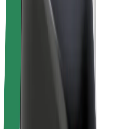
„Bolt for Business“
El. dviračiai
„Bolt Plus“
Užsidirbkite su „Bolt“
Vairuotojai
Vairuotojo pajamos
Kurjeriai
Kurjerio pajamos
„Bolt Food“ restoranai ir parduotuvės
Automobilių nuomos parkai
Franšizės
Apie mus