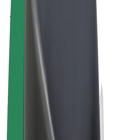
Sąlygos
Privatumas
Slapukai
© 2026 Bolt Technology OÜ
Paslaugos
Kelionės
Paspirtukai
„Bolt Market“
„Bolt Food“
„Bolt Drive“