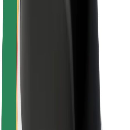
Apie „Bolt“
„Bolt“ tvarumo politika
Projektas „Zero“
Tinklaraštis
Naujienų centras
Prekių ženklo gairės
Misija
Investuotojams
Vadovybė
Prekės ženklas
Žiniasklaidai
„Urban Fund“
Saugumas