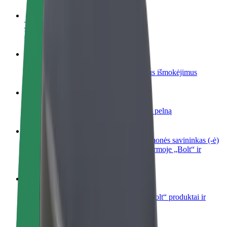
Tapkite vairuotoju (-a)
Užsidirbkite jums patogiu metu
Tapkite kurjeriu (-e)
Pristatinėkite maistą ir gaukite savaitinius išmokėjimus
Pridėti restoraną ar parduotuvę
Pritraukite daugiau klientų ir padidinkite pelną
Registruotis kaip automobilių nuomos įmonės savininkas (-ė)
Užregistruokite savo automobilius platformoje „Bolt“ ir
padidinkite pajamas
„Bolt for Business“
Atskirų įmonių poreikiams pritaikomi „Bolt“ produktai ir
paslaugos