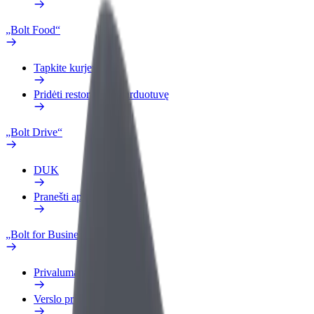
„Bolt Food“
Tapkite kurjeriu (-e)
Pridėti restoraną ar parduotuvę
„Bolt Drive“
DUK
Pranešti apie automobilį
„Bolt for Business“
Privalumai
Verslo profilis