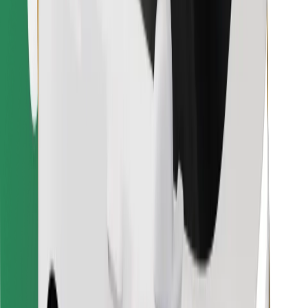
Raskite savo mėgstamą maistą!
Atsisiųsti programėlę „Bolt Food“