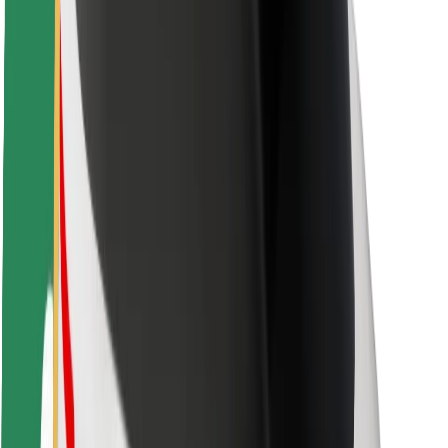
Keleivių saugumas
Vairuotojų saugumas
Paspirtukų saugumas
Saugumo laboratorija
Miestai
Vietovės
Sprendimai miestams
Oro uostai
„Bolt“ įkrovimo stotelės
Pagalba
Keleiviams
Vairuotojams