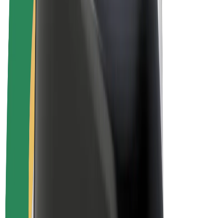
El. dviračiai
„Bolt Plus“
Užsidirbkite su „Bolt“
Vairuotojai
Vairuotojo pajamos
Kurjeriai
Kurjerio pajamos
„Bolt Food“ restoranai ir parduotuvės
Automobilių nuomos parkai
Franšizės
Apie mus
Karjera