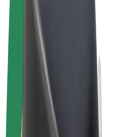
Sąlygos
Privatumas
Slapukai
© 2026 Bolt Technology OÜ
Paslaugos
Kelionės
Paspirtukai
„Bolt Market“
„Bolt Food“
„Bolt Drive“
„Bolt for Business“