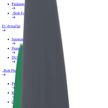
Paslaugos
„Bolt Food“ verslui
El. dviračiai
Saugumo laboratorija
Pranešti apie problemą
DUK
„Bolt Plus“
Privalumai
Kaip prisijungti
DUK