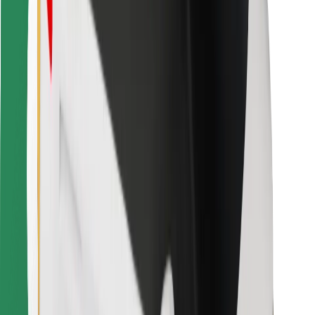
Kurjeriams
„Bolt Food“
Automobilių nuomos įmonių savininkams
Restoranams
„Bolt for Business“
Kita
Paslaugų teikėjai
Sąlygos
Slapukai
Saugumas
Automobilis atvyks per kelias minutes!
Atsisiųsti programėlę „Bolt“