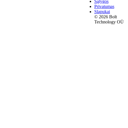
Sąlygos
Privatumas
Slapukai
© 2026 Bolt
Technology OÜ