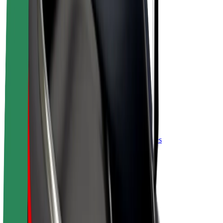
El. dviračiai
„Bolt Plus“
Užsidirbkite su „Bolt“
Vairuotojai
Vairuotojo pajamos
Kurjeriai
Kurjerio pajamos
„Bolt Food“ restoranai ir parduotuvės
Automobilių nuomos parkai
Franšizės
Apie mus
Karjera