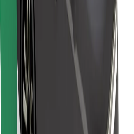
Raskite savo mėgstamą maistą!
Atsisiųsti programėlę „Bolt Food“