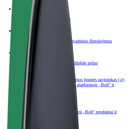
Tapkite vairuotoju (-a)
Užsidirbkite jums patogiu metu
Tapkite kurjeriu (-e)
Pristatinėkite maistą ir gaukite savaitinius išmokėjimus
Pridėti restoraną ar parduotuvę
Pritraukite daugiau klientų ir padidinkite pelną
Registruotis kaip automobilių nuomos įmonės savininkas (-ė)
Užregistruokite savo automobilius platformoje „Bolt“ ir
padidinkite pajamas
„Bolt for Business“
Atskirų įmonių poreikiams pritaikomi „Bolt“ produktai ir
paslaugos