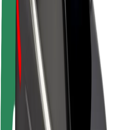
Apie „Bolt“
„Bolt“ tvarumo politika
Projektas „Zero“
Tinklaraštis
Naujienų centras
Prekių ženklo gairės
Misija
Investuotojams
Vadovybė
Prekės ženklas
Žiniasklaidai
„Urban Fund“
Saugumas