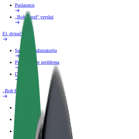
Paslaugos
„Bolt Food“ verslui
El. dviračiai
Saugumo laboratorija
Pranešti apie problemą
DUK
„Bolt Plus“
Privalumai
Kaip prisijungti
DUK