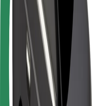
Keleivių saugumas
Vairuotojų saugumas
Paspirtukų saugumas
Saugumo laboratorija
Miestai
Vietovės
Sprendimai miestams
Oro uostai
„Bolt“ įkrovimo stotelės
Pagalba
Keleiviams
Vairuotojams