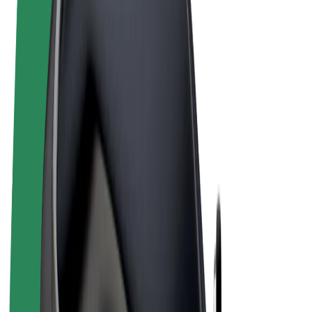
Sąlygos
Privatumas
Slapukai
© 2026 Bolt Technology OÜ
Paslaugos
Kelionės
Paspirtukai
„Bolt Market“
„Bolt Food“
„Bolt Drive“
„Bolt for Business“