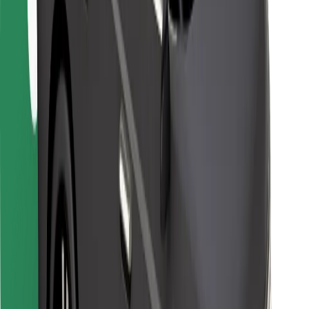
Kurjeriams
„Bolt Food“
Automobilių nuomos įmonių savininkams
Restoranams
„Bolt for Business“
Kita
Paslaugų teikėjai
Sąlygos
Slapukai
Saugumas
Automobilis atvyks per kelias minutes!
Atsisiųsti programėlę „Bolt“