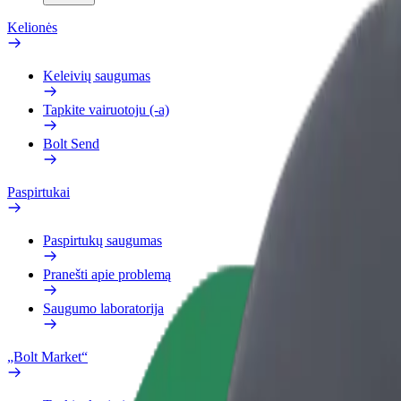
Kelionės
Keleivių saugumas
Tapkite vairuotoju (-a)
Bolt Send
Paspirtukai
Paspirtukų saugumas
Pranešti apie problemą
Saugumo laboratorija
„Bolt Market“