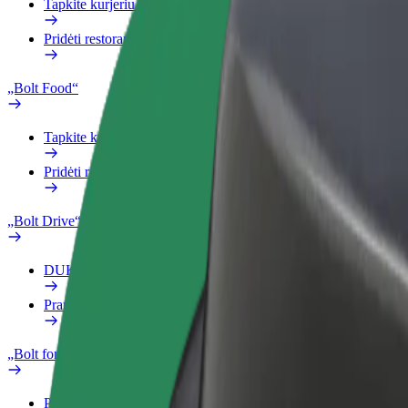
Tapkite kurjeriu (-e)
Pridėti restoraną ar parduotuvę
„Bolt Food“
Tapkite kurjeriu (-e)
Pridėti restoraną ar parduotuvę
„Bolt Drive“
DUK
Pranešti apie automobilį
„Bolt for Business“
Privalumai