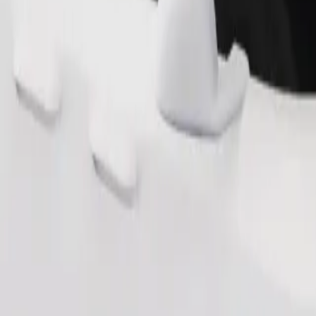
Užsisakyti kelionę