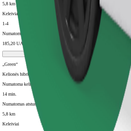
5,8 km
Keleiviai
1-4
Numatoma kaina
185,20 UAH
„Green“
Kelionės hibridinėmis ir elektra varomomis transporto priemonėmis
Numatoma kelionės trukmė
14 min.
Numatomas atstumas
5,8 km
Keleiviai