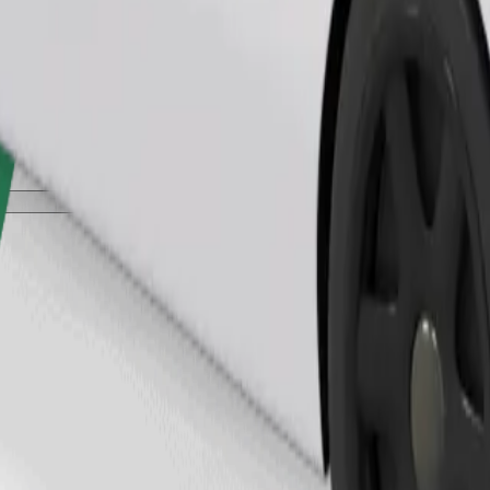
Užsisakyti kelionę