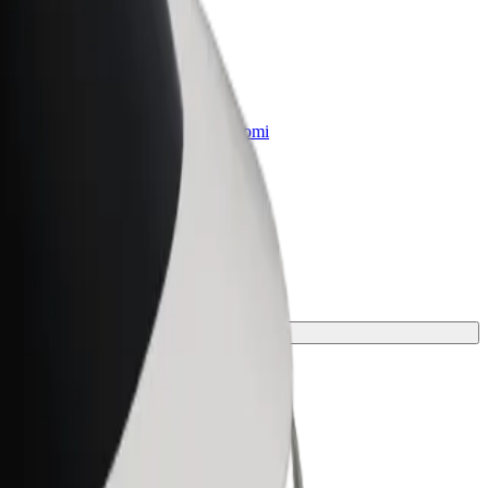
„Bolt for Business“
Atskirų įmonių poreikiams pritaikomi
„Bolt“ produktai ir paslaugos
onei.