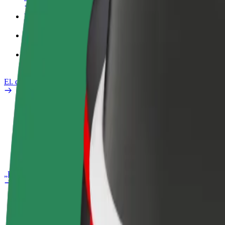
Verslo profilis
Paslaugos
„Bolt Food“ verslui
El. dviračiai
Saugumo laboratorija
Pranešti apie problemą
DUK
„Bolt Plus“
Privalumai
Kaip prisijungti