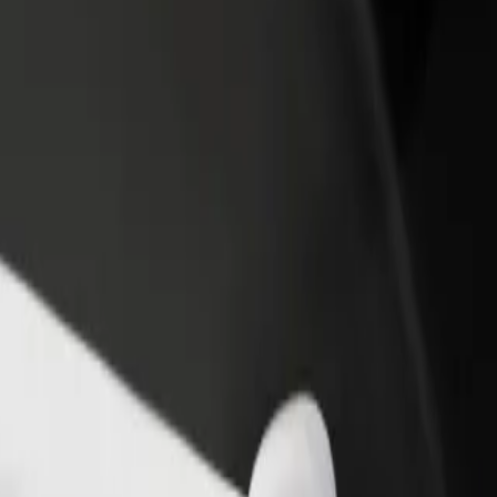
 restoraną ar
Registruotis kaip automobilių nuomos įmonės
tuvę
savininkas (-ė)
kite daugiau klientų ir
Užregistruokite savo automobilius platformoje
kite pelną
„Bolt“ ir padidinkite pajamas
ūrėkite mūsų teikiamas paslaugas ir išsirinkite tinkamiausias jūsų keli
Atsisiųsti programėlę