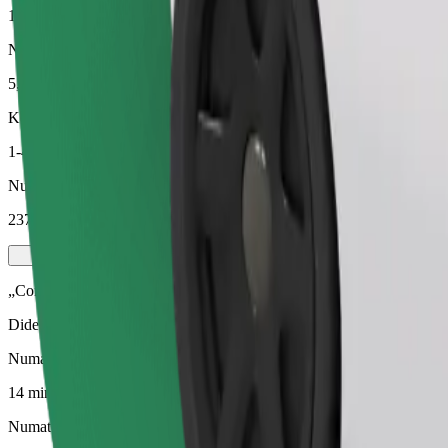
14 min.
Numatomas atstumas
5,8 km
Keleiviai
1-4
Numatoma kaina
237,00 UAH
„Comfort“
Didesni automobiliai, kuriuose daugiau erdvės kojoms ir lagaminams
Numatoma kelionės trukmė
14 min.
Numatomas atstumas