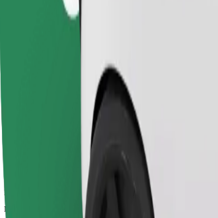
Patikimos kelionės įprastais vidutinio dydžio automobiliais
Numatoma kelionės trukmė
14 min.
Numatomas atstumas
5,8 km
Keleiviai
1-4
Numatoma kaina
170,30 UAH
Verslui
Didesni automobiliai, kuriuose daugiau erdvės kojoms ir lagaminams
Numatoma kelionės trukmė