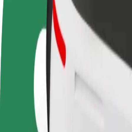
DUK
Tapkite vairuotoju (-
Tapkite kurjeriu (-e)
Pridėti
a)
Pristatinėkite maistą ir gaukite
parduo
Užsidirbkite jums
savaitinius išmokėjimus
Pritrau
patogiu metu
padidin
Kaip nuvykti iš Ocean Plaza Mall į TSUM | „Bolt“
Ieškote patogiausio būdo nukeliauti iš Ocean Plaza Mall į TSUM? Perži
Iš kur
Ocean Plaza Mall
Į
TSUM
Patogumas ir komfortas pasiekiami vos keliais spustelėjimais!
„Bolt“