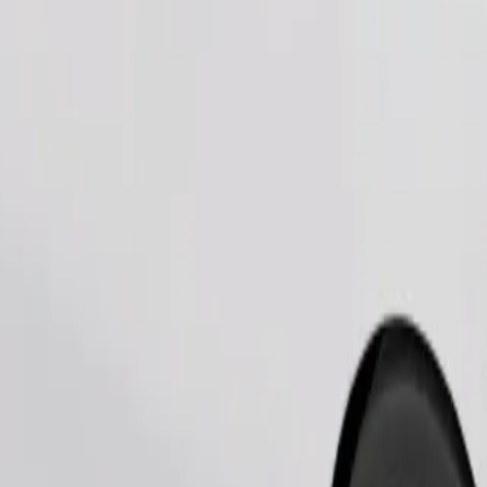
Užsisakyti kelionę