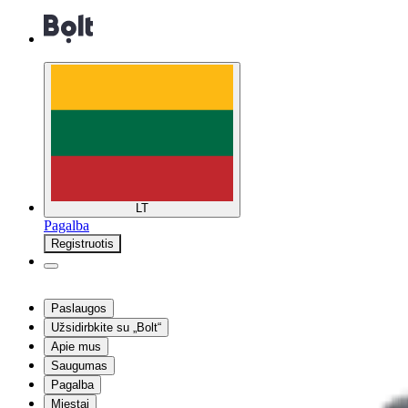
LT
Pagalba
Registruotis
Paslaugos
Užsidirbkite su „Bolt“
Apie mus
Saugumas
Pagalba
Miestai