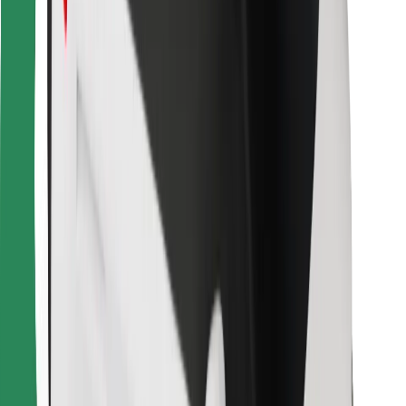
Atsisiųsti programėlę „Bolt“
Raskite savo mėgstamą maistą!
Atsisiųsti programėlę „Bolt Food“