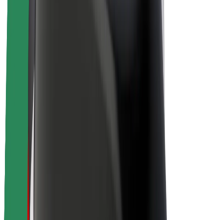
Karjera
Apie „Bolt“
„Bolt“ tvarumo politika
Projektas „Zero“
Tinklaraštis
Naujienų centras
Prekių ženklo gairės
Misija
Investuotojams
Vadovybė
Prekės ženklas
Žiniasklaidai
„Urban Fund“