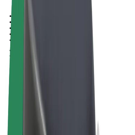
Sąlygos
Privatumas
Slapukai
© 2026 Bolt Technology OÜ
Paslaugos
Kelionės
Paspirtukai
„Bolt Market“
„Bolt Food“
„Bolt Drive“