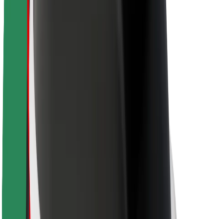
Saugumas
Keleivių saugumas
Vairuotojų saugumas
Paspirtukų saugumas
Saugumo laboratorija
Miestai
Vietovės
Sprendimai miestams
Oro uostai
„Bolt“ įkrovimo stotelės
Pagalba
Keleiviams