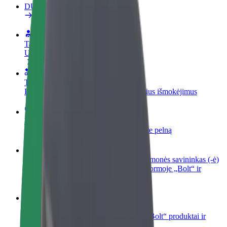
DUK
Tapkite vairuotoju (-a)
Užsidirbkite jums patogiu metu
Tapkite kurjeriu (-e)
Pristatinėkite maistą ir gaukite savaitinius išmokėjimus
Pridėti restoraną ar parduotuvę
Pritraukite daugiau klientų ir padidinkite pelną
Registruotis kaip automobilių nuomos įmonės savininkas (-ė)
Užregistruokite savo automobilius platformoje „Bolt“ ir
padidinkite pajamas
„Bolt for Business“
Atskirų įmonių poreikiams pritaikomi „Bolt“ produktai ir
paslaugos