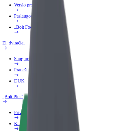
Verslo profilis
Paslaugos
„Bolt Food“ verslui
El. dviračiai
Saugumo laboratorija
Pranešti apie problemą
DUK
„Bolt Plus“
Privalumai
Kaip prisijungti