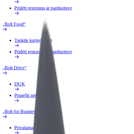
Pridėti restoraną ar parduotuvę
„Bolt Food“
Tapkite kurjeriu (-e)
Pridėti restoraną ar parduotuvę
„Bolt Drive“
DUK
Pranešti apie automobilį
„Bolt for Business“
Privalumai