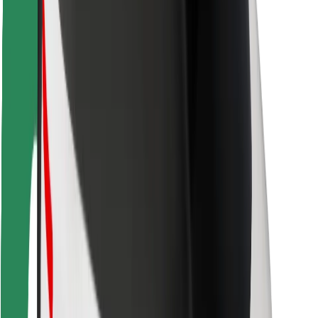
Vairuotojams
Kurjeriams
„Bolt Food“
Automobilių nuomos įmonių savininkams
Restoranams
„Bolt for Business“
Kita
Paslaugų teikėjai
Sąlygos
Slapukai
Saugumas
Automobilis atvyks per kelias minutes!