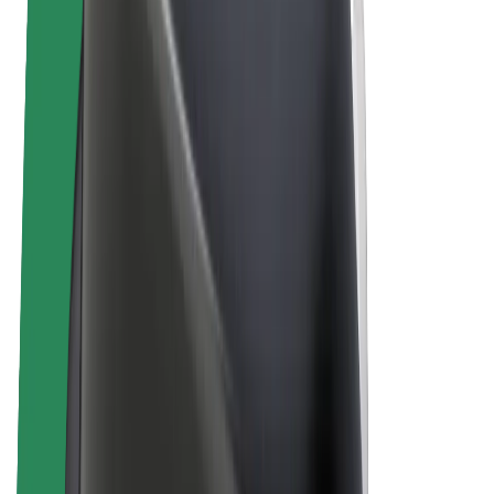
„Bolt for Business“
El. dviračiai
„Bolt Plus“
Užsidirbkite su „Bolt“
Vairuotojai
Vairuotojo pajamos
Kurjeriai
Kurjerio pajamos
„Bolt Food“ restoranai ir parduotuvės
Automobilių nuomos parkai
Franšizės
Apie mus