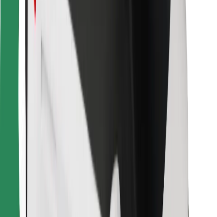
Atsisiųsti programėlę „Bolt“
Raskite savo mėgstamą maistą!
Atsisiųsti programėlę „Bolt Food“