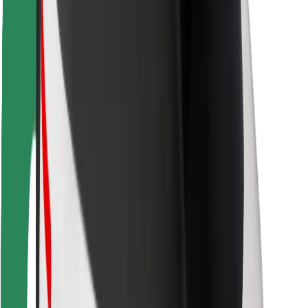
Vairuotojams
Kurjeriams
„Bolt Food“
Automobilių nuomos įmonių savininkams
Restoranams
„Bolt for Business“
Kita
Paslaugų teikėjai
Sąlygos
Slapukai
Saugumas
Automobilis atvyks per kelias minutes!