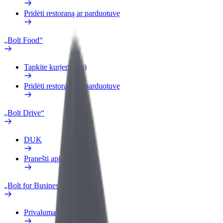
Pridėti restoraną ar parduotuvę
„Bolt Food“
Tapkite kurjeriu (-e)
Pridėti restoraną ar parduotuvę
„Bolt Drive“
DUK
Pranešti apie automobilį
„Bolt for Business“
Privalumai