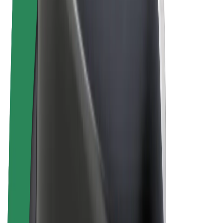
„Bolt for Business“
El. dviračiai
„Bolt Plus“
Užsidirbkite su „Bolt“
Vairuotojai
Vairuotojo pajamos
Kurjeriai
Kurjerio pajamos
„Bolt Food“ restoranai ir parduotuvės
Automobilių nuomos parkai
Franšizės
Apie mus