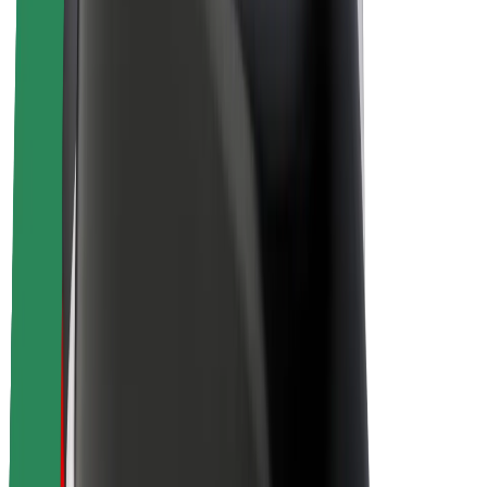
Karjera
Apie „Bolt“
„Bolt“ tvarumo politika
Projektas „Zero“
Tinklaraštis
Naujienų centras
Prekių ženklo gairės
Misija
Investuotojams
Vadovybė
Prekės ženklas
Žiniasklaidai
„Urban Fund“