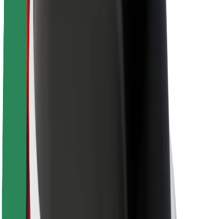
Saugumas
Keleivių saugumas
Vairuotojų saugumas
Paspirtukų saugumas
Saugumo laboratorija
Miestai
Vietovės
Sprendimai miestams
Oro uostai
„Bolt“ įkrovimo stotelės
Pagalba
Keleiviams