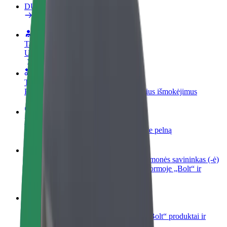
DUK
Tapkite vairuotoju (-a)
Užsidirbkite jums patogiu metu
Tapkite kurjeriu (-e)
Pristatinėkite maistą ir gaukite savaitinius išmokėjimus
Pridėti restoraną ar parduotuvę
Pritraukite daugiau klientų ir padidinkite pelną
Registruotis kaip automobilių nuomos įmonės savininkas (-ė)
Užregistruokite savo automobilius platformoje „Bolt“ ir
padidinkite pajamas
„Bolt for Business“
Atskirų įmonių poreikiams pritaikomi „Bolt“ produktai ir
paslaugos