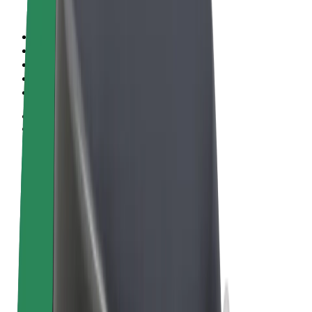
Sąlygos
Privatumas
Slapukai
© 2026 Bolt Technology OÜ
Paslaugos
Kelionės
Paspirtukai
„Bolt Market“
„Bolt Food“
„Bolt Drive“