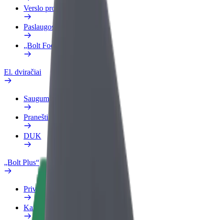
Verslo profilis
Paslaugos
„Bolt Food“ verslui
El. dviračiai
Saugumo laboratorija
Pranešti apie problemą
DUK
„Bolt Plus“
Privalumai
Kaip prisijungti