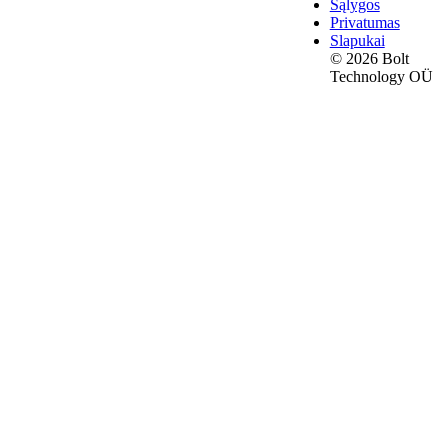
Sąlygos
Privatumas
Slapukai
© 2026 Bolt
Technology OÜ